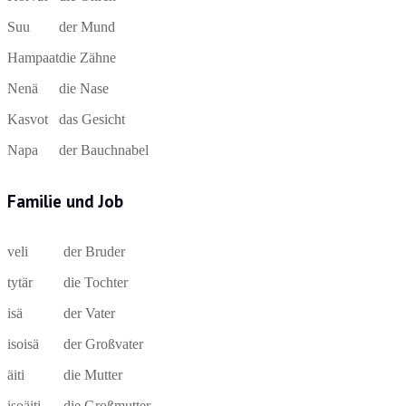
Suu
der Mund
Hampaat
die Zähne
Nenä
die Nase
Kasvot
das Gesicht
Napa
der Bauchnabel
Familie und Job
veli
der Bruder
tytär
die Tochter
isä
der Vater
isoisä
der Großvater
äiti
die Mutter
isoäiti
die Großmutter