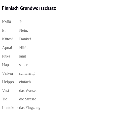
Finnisch Grundwortschatz
Kyllä
Ja
Ei
Nein.
Kiitos!
Danke!
Apua!
Hilfe!
Pitkä
lang
Hapan
sauer
Vaikea
schwierig
Helppo
einfach
Vesi
das Wasser
Tie
die Strasse
Lentokone
das Flugzeug