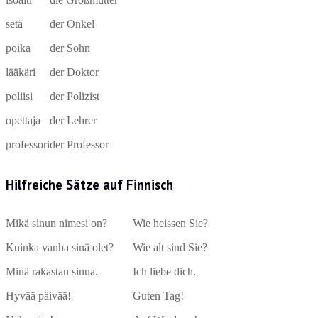
setä
der Onkel
poika
der Sohn
lääkäri
der Doktor
poliisi
der Polizist
opettaja
der Lehrer
professori
der Professor
Hilfreiche Sätze auf Finnisch
Mikä sinun nimesi on?
Wie heissen Sie?
Kuinka vanha sinä olet?
Wie alt sind Sie?
Minä rakastan sinua.
Ich liebe dich.
Hyvää päivää!
Guten Tag!