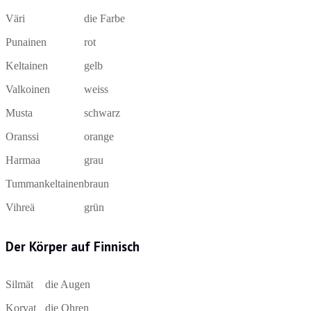
Väri
die Farbe
Punainen
rot
Keltainen
gelb
Valkoinen
weiss
Musta
schwarz
Oranssi
orange
Harmaa
grau
Tummankeltainen
braun
Vihreä
grün
Der Körper auf Finnisch
Silmät
die Augen
Korvat
die Ohren