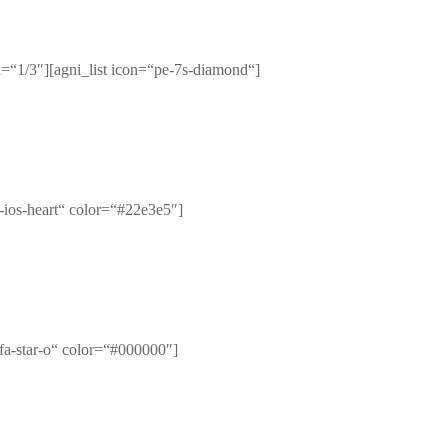
“1/3″][agni_list icon=“pe-7s-diamond“]
-ios-heart“ color=“#22e3e5″]
 fa-star-o“ color=“#000000″]