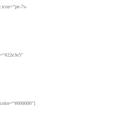
 icon=“pe-7s-
or=“#22e3e5″
r_color=“#000000″]