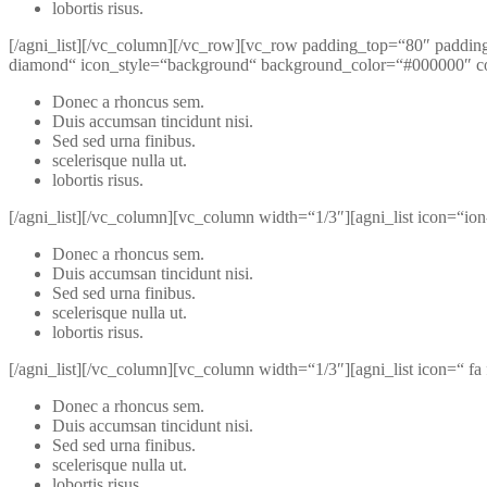
lobortis risus.
[/agni_list][/vc_column][/vc_row][vc_row padding_top=“80″ paddin
diamond“ icon_style=“background“ background_color=“#000000″ col
Donec a rhoncus sem.
Duis accumsan tincidunt nisi.
Sed sed urna finibus.
scelerisque nulla ut.
lobortis risus.
[/agni_list][/vc_column][vc_column width=“1/3″][agni_list icon=“io
Donec a rhoncus sem.
Duis accumsan tincidunt nisi.
Sed sed urna finibus.
scelerisque nulla ut.
lobortis risus.
[/agni_list][/vc_column][vc_column width=“1/3″][agni_list icon=“ 
Donec a rhoncus sem.
Duis accumsan tincidunt nisi.
Sed sed urna finibus.
scelerisque nulla ut.
lobortis risus.