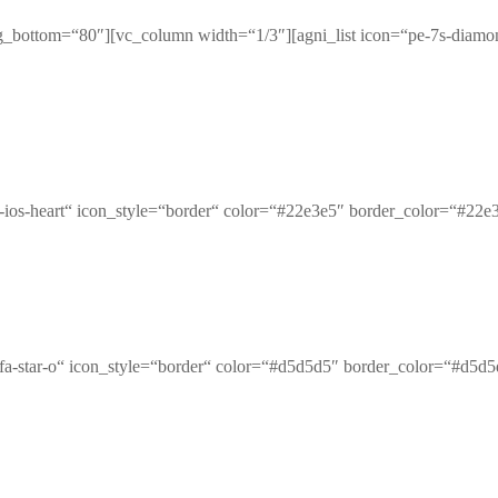
ng_bottom=“80″][vc_column width=“1/3″][agni_list icon=“pe-7s-diamo
n-ios-heart“ icon_style=“border“ color=“#22e3e5″ border_color=“#22e
a fa-star-o“ icon_style=“border“ color=“#d5d5d5″ border_color=“#d5d5