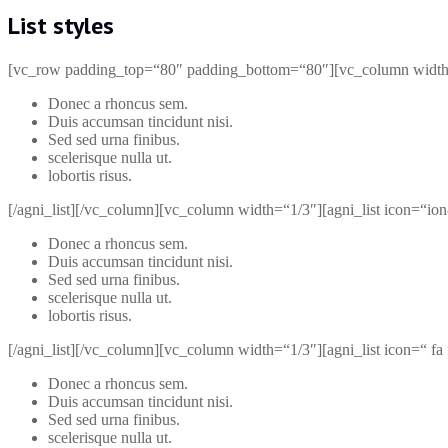
List styles
[vc_row padding_top=“80″ padding_bottom=“80″][vc_column width=
Donec a rhoncus sem.
Duis accumsan tincidunt nisi.
Sed sed urna finibus.
scelerisque nulla ut.
lobortis risus.
[/agni_list][/vc_column][vc_column width=“1/3″][agni_list icon=“ion
Donec a rhoncus sem.
Duis accumsan tincidunt nisi.
Sed sed urna finibus.
scelerisque nulla ut.
lobortis risus.
[/agni_list][/vc_column][vc_column width=“1/3″][agni_list icon=“ fa
Donec a rhoncus sem.
Duis accumsan tincidunt nisi.
Sed sed urna finibus.
scelerisque nulla ut.