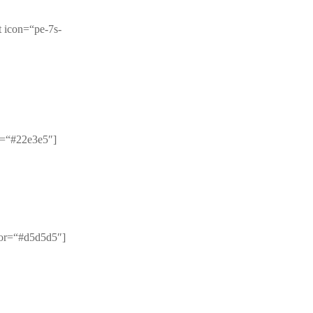
 icon=“pe-7s-
or=“#22e3e5″]
lor=“#d5d5d5″]