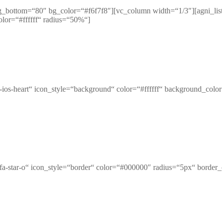
g_bottom=“80″ bg_color=“#f6f7f8″][vc_column width=“1/3″][agni_list
lor=“#ffffff“ radius=“50%“]
n-ios-heart“ icon_style=“background“ color=“#ffffff“ background_col
a fa-star-o“ icon_style=“border“ color=“#000000″ radius=“5px“ borde