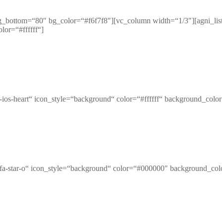
g_bottom=“80″ bg_color=“#f6f7f8″][vc_column width=“1/3″][agni_list
or=“#ffffff“]
n-ios-heart“ icon_style=“background“ color=“#ffffff“ background_col
fa fa-star-o“ icon_style=“background“ color=“#000000″ background_co