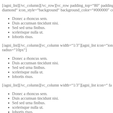
[/agni_list][/vc_column][/vc_row][vc_row padding_top=“80″ paddin
diamond“ icon_style=“background“ background_color=“#000000″ co
Donec a rhoncus sem.
Duis accumsan tincidunt nisi.
Sed sed urna finibus.
scelerisque nulla ut.
lobortis risus.
[/agni_list][/vc_column][vc_column width=“1/3″][agni_list icon=“io
radius=“10px“]
Donec a rhoncus sem.
Duis accumsan tincidunt nisi.
Sed sed urna finibus.
scelerisque nulla ut.
lobortis risus.
[/agni_list][/vc_column][vc_column width=“1/3″][agni_list icon=“ f
Donec a rhoncus sem.
Duis accumsan tincidunt nisi.
Sed sed urna finibus.
scelerisque nulla ut.
lobortis risus.