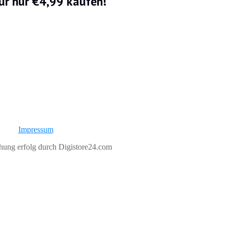
für nur €4,99 kaufen!
Impressum
ung erfolg durch Digistore24.com