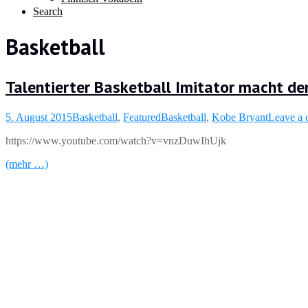
Search
Basketball
Talentierter Basketball Imitator macht de
5. August 2015
Basketball
,
Featured
Basketball
,
Kobe Bryant
Leave a
https://www.youtube.com/watch?v=vnzDuwIhUjk
(mehr …)