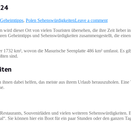
024
 Geheimtipps
,
Polen Sehenswürdigkeiten
Leave a comment
wird dieser Ort von vielen Touristen übersehen, die ihre Zeit lieber 
uren Geheimtipps und Sehenswürdigkeiten zusammengestellt, die einen 
ber 1732 km², wovon die Masurische Seenplatte 486 km² umfasst. Es gib
ßten sind.
iten
hnen dabei helfen, das meiste aus ihrem Urlaub herauszuholen. Eine 
se.
, Restaurants, Souvenirläden und vielen weiteren Sehenswürdigkeiten. E
al“. Sie können hier ein Boot für ein paar Stunden oder den ganzen Ta