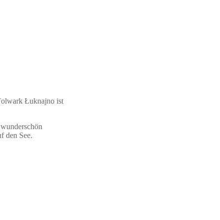
Folwark Łuknajno ist
st wunderschön
f den See.