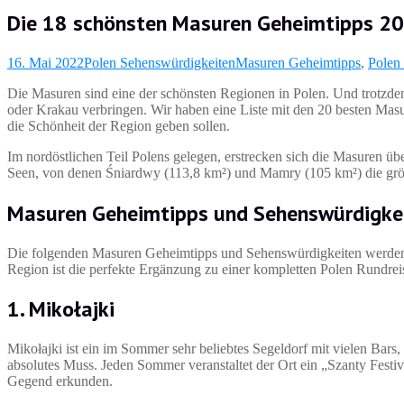
Die 18 schönsten Masuren Geheimtipps 2
16. Mai 2022
Polen Sehenswürdigkeiten
Masuren Geheimtipps
,
Polen
Die Masuren sind eine der schönsten Regionen in Polen. Und trotzdem 
oder Krakau verbringen. Wir haben eine Liste mit den 20 besten Mas
die Schönheit der Region geben sollen.
Im nordöstlichen Teil Polens gelegen, erstrecken sich die Masuren ü
Seen, von denen Śniardwy (113,8 km²) und Mamry (105 km²) die grö
Masuren Geheimtipps und Sehenswürdigke
Die folgenden Masuren Geheimtipps und Sehenswürdigkeiten werden i
Region ist die perfekte Ergänzung zu einer kompletten Polen Rundrei
1. Mikołajki
Mikołajki ist ein im Sommer sehr beliebtes Segeldorf mit vielen Bars
absolutes Muss. Jeden Sommer veranstaltet der Ort ein „Szanty Festiv
Gegend erkunden.