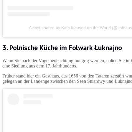
A post shared by Kafo focused on the World (@kafocus
3. Polnische Küche im Folwark Łuknajno
Wenn Sie nach der Vogelbeobachtung hungrig werden, halten Sie in 
eine Siedlung aus dem 17. Jahrhunderts.
Früher stand hier ein Gasthaus, das 1656 von den Tataren zerstört w
gelegen an der Landenge zwischen den Seen Śniardwy und Łuknajno. 