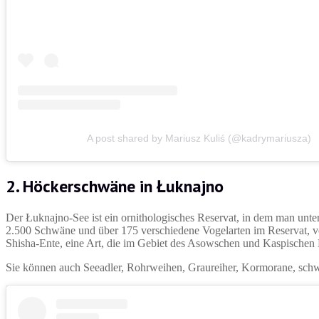
A post shared by Mariusz Kuliś (@kadrymariusza)
2. Höckerschwäne in Łuknajno
Der Łuknajno-See ist ein ornithologisches Reservat, in dem man un
2.500 Schwäne und über 175 verschiedene Vogelarten im Reservat, v
Shisha-Ente, eine Art, die im Gebiet des Asowschen und Kaspische
Sie können auch Seeadler, Rohrweihen, Graureiher, Kormorane, schwa