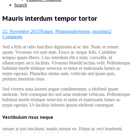
Search
Mauris interdum tempor tortor
22. November 2015
Nature
,
Photography
lorem
,
maximus
2
Comments
Sed a felis at odio faucibus dignissim at ac dui. Nunc et ornare
quam. Vivamus vel sem ante. Fusce ac neque felis. Curabitur
tempus quam libero. Cras interdum elit a nunc convallis, id
ullamcorper arcu facilisis. Vivamus blandit lacinia velit. Pellentesque
habitant morbi tristique senectus et netus et malesuada fames ac
turpis egestas. Phasellus metus ante, vehicula sed quam quis,
pretium interdum risus.
Sed viverra urna laoreet augue condimentum, a eleifend quam
molestie. Sed consequat leo sed urna molestie vehicula. Pellentesque
habitant morbi tristique senectus et netus et malesuada fames ac
turpis egestas. Ut facilisis lobortis ipsum eleifend consequat.
Vestibulum risus neque
ornare at nisi tincidunt, mattis rutrum ex. Etiam ac orci hendrerit,