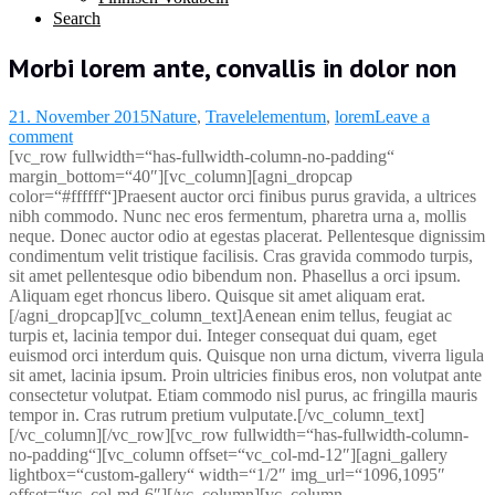
Search
Morbi lorem ante, convallis in dolor non
21. November 2015
Nature
,
Travel
elementum
,
lorem
Leave a
comment
[vc_row fullwidth=“has-fullwidth-column-no-padding“
margin_bottom=“40″][vc_column][agni_dropcap
color=“#ffffff“]Praesent auctor orci finibus purus gravida, a ultrices
nibh commodo. Nunc nec eros fermentum, pharetra urna a, mollis
neque. Donec auctor odio at egestas placerat. Pellentesque dignissim
condimentum velit tristique facilisis. Cras gravida commodo turpis,
sit amet pellentesque odio bibendum non. Phasellus a orci ipsum.
Aliquam eget rhoncus libero. Quisque sit amet aliquam erat.
[/agni_dropcap][vc_column_text]Aenean enim tellus, feugiat ac
turpis et, lacinia tempor dui. Integer consequat dui quam, eget
euismod orci interdum quis. Quisque non urna dictum, viverra ligula
sit amet, lacinia ipsum. Proin ultricies finibus eros, non volutpat ante
consectetur volutpat. Etiam commodo nisl purus, ac fringilla mauris
tempor in. Cras rutrum pretium vulputate.[/vc_column_text]
[/vc_column][/vc_row]
[vc_row fullwidth=“has-fullwidth-column-
no-padding“][vc_column offset=“vc_col-md-12″][agni_gallery
lightbox=“custom-gallery“ width=“1/2″ img_url=“1096,1095″
offset=“vc_col-md-6″][/vc_column][vc_column