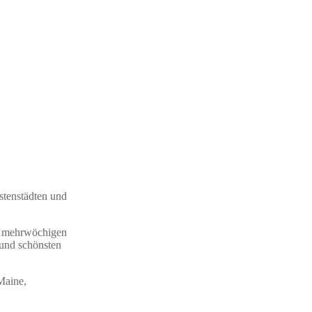
stenstädten und
nd mehrwöchigen
 und schönsten
Maine,