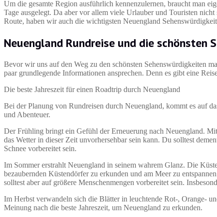
Um die gesamte Region ausführlich kennenzulernen, braucht man eige
Tage ausgelegt. Da aber vor allem viele Urlauber und Touristen nicht
Route, haben wir auch die wichtigsten Neuengland Sehenswürdigkeit
Neuengland Rundreise und die schönsten 
Bevor wir uns auf den Weg zu den schönsten Sehenswürdigkeiten mach
paar grundlegende Informationen ansprechen. Denn es gibt eine Reiseti
Die beste Jahreszeit für einen Roadtrip durch Neuengland
Bei der Planung von Rundreisen durch Neuengland, kommt es auf das T
und Abenteuer.
Der Frühling bringt ein Gefühl der Erneuerung nach Neuengland. Mi
das Wetter in dieser Zeit unvorhersehbar sein kann. Du solltest de
Schnee vorbereitet sein.
Im Sommer erstrahlt Neuengland in seinem wahrem Glanz. Die Küsten
bezaubernden Küstendörfer zu erkunden und am Meer zu entspannen. 
solltest aber auf größere Menschenmengen vorbereitet sein. Insbesonde
Im Herbst verwandeln sich die Blätter in leuchtende Rot-, Orange- u
Meinung nach die beste Jahreszeit, um Neuengland zu erkunden.