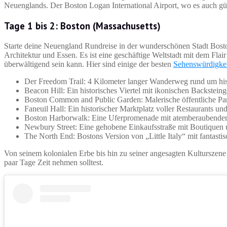
Neuenglands. Der Boston Logan International Airport, wo es auch gü
Tage 1 bis 2: Boston (Massachusetts)
Starte deine Neuengland Rundreise in der wunderschönen Stadt Boston
Architektur und Essen. Es ist eine geschäftige Weltstadt mit dem Flair 
überwältigend sein kann. Hier sind einige der besten
Sehenswürdigkei
Der Freedom Trail: 4 Kilometer langer Wanderweg rund um his
Beacon Hill: Ein historisches Viertel mit ikonischen Backsteing
Boston Common and Public Garden: Malerische öffentliche Pa
Faneuil Hall: Ein historischer Marktplatz voller Restaurants un
Boston Harborwalk: Eine Uferpromenade mit atemberaubendem 
Newbury Street: Eine gehobene Einkaufsstraße mit Boutiquen 
The North End: Bostons Version von „Little Italy“ mit fantastis
Von seinem kolonialen Erbe bis hin zu seiner angesagten Kulturszene 
paar Tage Zeit nehmen solltest.