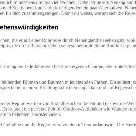
ntlich mindestens drei bis vier Wochen. Daher ist unsere Neuengland 
 soviel Zeit haben, findest du im Folgenden ein paar Alternativen. Neb
en für dich zusammengetragen. Damit du weisst, warum sich die Reise
Sehenswürdigkeiten
en, die es auf einer Rundreise durch Neuengland zu sehen gibt, woll
pps, die du in Betracht ziehen solltest, bevor du deine Rundreise plan
iming an. Jede Jahreszeit hat ihren eigenen Charme, aber unterschied
t blühenden Blumen und Bäumen in leuchtenden Farben. Du solltest je
mentsprechend mehrere Kleidungsschichten einpacken und auf Regenscha
 der Region werden von Strandbesuchern belebt und das warme Wetter
Es ist auch die perfekte Zeit für Outdoor-Aktivitäten wie Wandern u
re in beliebten Touristenzielen.
nd Gelbtöne und die Region wird zu einem Traumurlaubsziel. Der Herbst