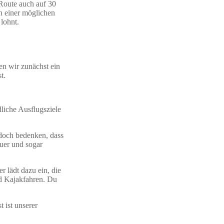
Route auch auf 30
en einer möglichen
 lohnt.
en wir zunächst ein
st.
liche Ausflugsziele
doch bedenken, dass
uer und sogar
 lädt dazu ein, die
nd Kajakfahren. Du
 ist unserer