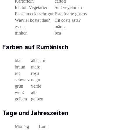
Kartoffeln
cartofi
Ich bin Vegetarier
Sint vegetarian
Es schmeckt sehr gut
Este foarte gustos
Wieviel kostet das?
Cit costa asta?
essen
mânca
trinken
bea
Farben auf Rumänisch
blau
albastru
braun
maro
rot
roşu
schwarz
negru
grün
verde
weiß
alb
gelben
galben
Tage und Jahreszeiten
Montag
Luni