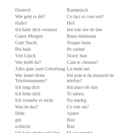
Deutsch
Rumänisch
Wie geht es dir?
Ce faci or cum esti?
Hallo!
Hei!
Ich habe dich vermisst
Imi este dor de tine
Guten Morgen
Buna dimineata
Gute Nacht
Noapte buna
Bis bald
Pe curind
Viel Glück
Noroc bun
Wie heißt du?
Cum te cheama?
Alles gute zum Geburtstag
La multi ani
Wie lautet deine
Imi pute-ti da numarul de
Telefonnummer?
telefon?
Ich mag dich
Imi place de tine
Ich liebe dich
Te iubesc
Ich verstehe es nicht
Nu inteleg
Was ist das?
Ce este sta?
Hilfe
Ajutor
gut
Bun
schlecht
Rau
Ich habe mich verlaufen
M-am pierdut