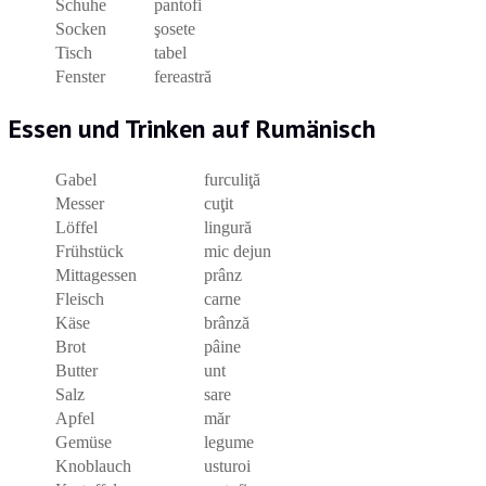
Schuhe
pantofi
Socken
şosete
Tisch
tabel
Fenster
fereastră
Essen und Trinken auf Rumänisch
Gabel
furculiţă
Messer
cuţit
Löffel
lingură
Frühstück
mic dejun
Mittagessen
prânz
Fleisch
carne
Käse
brânză
Brot
pâine
Butter
unt
Salz
sare
Apfel
măr
Gemüse
legume
Knoblauch
usturoi