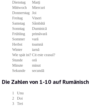
Dienstag
Marţi
Mittwoch
Miercuri
Donnerstag
Joi
Freitag
Vineri
Samstag
Sâmbătă
Sonntag
Duminică
Frühling
primăvară
Sommer
vară
Herbst
toamnă
Winter
iarnă
Wie spät ist?
Cit este ceasul?
Stunde
oră
Minute
minut
Sekunde
secundă
Die Zahlen von 1-10 auf Rumänisch
1
Unu
2
Doi
3
Trei