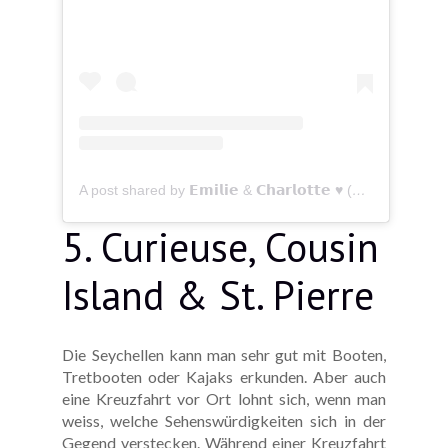
A post shared by 𝗘𝗺𝗶𝗹𝗶𝗲 & 𝗖𝗵𝗮𝗿𝗹𝗼𝘁𝘁𝗲 ♥︎ (@_bellesaventures)
5. Curieuse, Cousin
Island & St. Pierre
Die Seychellen kann man sehr gut mit Booten,
Tretbooten oder Kajaks erkunden. Aber auch
eine Kreuzfahrt vor Ort lohnt sich, wenn man
weiss, welche Sehenswürdigkeiten sich in der
Gegend verstecken. Während einer Kreuzfahrt