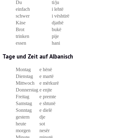
Du
ti/ju
einfach
i lehtë
schwer
i vështirë
Käse
djathë
Brot
bukë
trinken
pije
essen
hani
Tage und Zeit auf Albanisch
Montag
e hënë
Dienstag
e martë
Mittwoch
e mërkurë
Donnerstag
e enjte
Freitag
e premte
Samstag
e shtunë
Sonntag
e dielë
gestern
dje
heute
sot
morgen
nesër
Minute
minutë