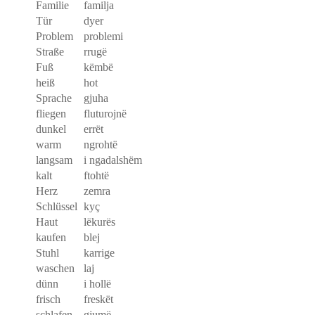
Familie
familja
Tür
dyer
Problem
problemi
Straße
rrugë
Fuß
këmbë
heiß
hot
Sprache
gjuha
fliegen
fluturojnë
dunkel
errët
warm
ngrohtë
langsam
i ngadalshëm
kalt
ftohtë
Herz
zemra
Schlüssel
kyç
Haut
lëkurës
kaufen
blej
Stuhl
karrige
waschen
laj
dünn
i hollë
frisch
freskët
schlafen
gjumë