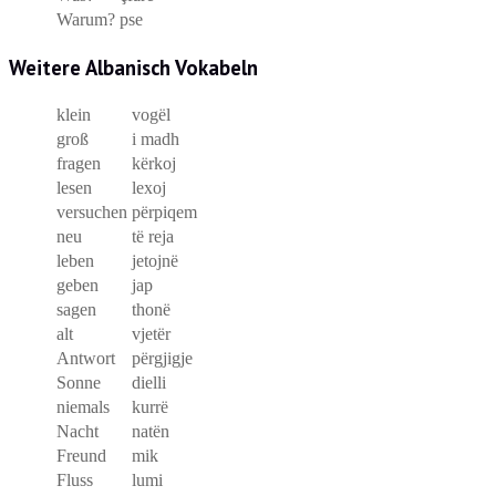
Warum?
pse
Weitere Albanisch Vokabeln
klein
vogël
groß
i madh
fragen
kërkoj
lesen
lexoj
versuchen
përpiqem
neu
të reja
leben
jetojnë
geben
jap
sagen
thonë
alt
vjetër
Antwort
përgjigje
Sonne
dielli
niemals
kurrë
Nacht
natën
Freund
mik
Fluss
lumi