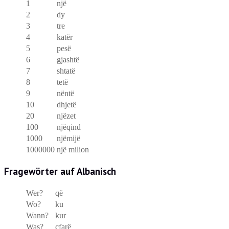
1
një
2
dy
3
tre
4
katër
5
pesë
6
gjashtë
7
shtatë
8
tetë
9
nëntë
10
dhjetë
20
njëzet
100
njëqind
1000
njëmijë
1000000
një milion
Fragewörter auf Albanisch
Wer?
që
Wo?
ku
Wann?
kur
Was?
çfarë