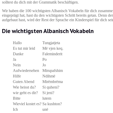
solltest du dich mit der Grammatik beschäftigen.
Wir haben die 100 wichtigsten Albanisch Vokabeln für dich zusammeng
eingeprägt hat, hast du den wichtigsten Schritt bereits getan. Denn de
aufgebaut hast, wird der Rest der Sprache ein Kinderspiel für dich sei
Die wichtigsten Albanisch Vokabeln
Hallo
Tungjatjeta
Es tut mir leid
Më vjen keq.
Danke
Faleminderit
Ja
Po
Nein
Jo
Aufwiedersehen
Mirupafshim
Hilfe
Ndihmë
Guten Abend
Mirëmbrëma
Wie heisst du?
Si quheni?
wie geht es dir?
Si jeni?
Bitte
lutem
Wieviel kostet es?
Sa kushton?
Ich
unë