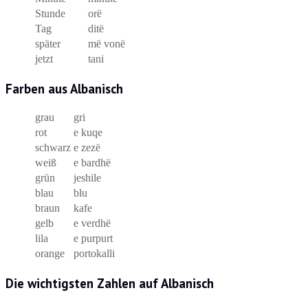
Stunde
orë
Tag
ditë
später
më vonë
jetzt
tani
Farben aus Albanisch
grau
gri
rot
e kuqe
schwarz
e zezë
weiß
e bardhë
grün
jeshile
blau
blu
braun
kafe
gelb
e verdhë
lila
e purpurt
orange
portokalli
Die wichtigsten Zahlen auf Albanisch