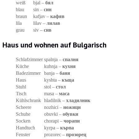
weiß
bjal –
бял
blau
sin –
син
braun
kafjav –
кафяв
lila
lilav –
лилав
grau
siv –
сив
Haus und wohnen auf Bulgarisch
Schlafzimmer
spalnja –
спалня
Küche
kuhnja –
кухня
Badezimmer
banja –
баня
Haus
kyshta –
къща
Stuhl
stol –
стол
Tisch
masa –
маса
Kühlschrank
hladilnik –
хладилник
Scheere
nozhici –
ножици
Schuhe
obuvki –
обувки
Socken
chorapi –
чорапи
Handtuch
kyrpa –
кърпа
Fenster
prozorec –
прозорец