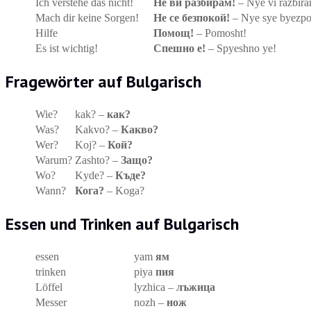
Ich verstehe das nicht!
Не ви разбирам!
– Nye vi razbir
Mach dir keine Sorgen!
Не се безпокой!
– Nye sye byezp
Hilfe
Помощ!
– Pomosht!
Es ist wichtig!
Спешно е!
– Spyeshno ye!
Fragewörter auf Bulgarisch
Wie?
kak? –
как?
Was?
Kakvo? –
Какво?
Wer?
Koj? –
Кой?
Warum?
Zashto? –
Защо?
Wo?
Kyde? –
Къде?
Wann?
Кога?
– Koga?
Essen und Trinken auf Bulgarisch
essen
yam
ям
trinken
piya
пия
Löffel
lyzhica –
лъжица
Messer
nozh –
нож