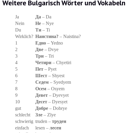
Weitere Bulgarisch Wörter und Vokabeln
Ja
Да
– Da
Nein
Не
– Nye
Du
Ти
– Ti
Wirklich?
Наистина?
– Naistina?
1
Едно
– Yedno
2
Две
– Dvye
3
Три
– Tri
4
Четири
– Chyetiri
5
Пет
– Pyet
6
Шест
– Shyest
7
Седем
– Syedyem
8
Осем
– Osyem
9
Девет
– Dyevyet
10
Десет
– Dyesyet
gut
Добре
– Dobrye
schlecht
Зле
– Zlye
schwierig
truden –
труден
einfach
lesen –
лесен