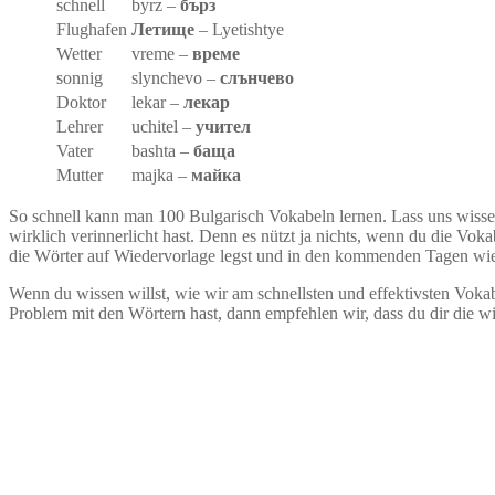
schnell
byrz –
бърз
Flughafen
Летище
– Lyetishtye
Wetter
vreme –
време
sonnig
slynchevo –
слънчево
Doktor
lekar –
лекар
Lehrer
uchitel –
учител
Vater
bashta –
баща
Mutter
majka –
майка
So schnell kann man 100 Bulgarisch Vokabeln lernen. Lass uns wissen, 
wirklich verinnerlicht hast. Denn es nützt ja nichts, wenn du die Voka
die Wörter auf Wiedervorlage legst und in den kommenden Tagen wie
Wenn du wissen willst, wie wir am schnellsten und effektivsten Voka
Problem mit den Wörtern hast, dann empfehlen wir, dass du dir die wi