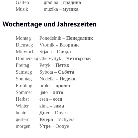
Garten
gradina –
градина
Musik
muzika –
музика
Wochentage und Jahreszeiten
Montag
Ponedelnik –
Понеделник
Dienstag
Vtornik –
Вторник
Mittwoch
Srjada –
Сряда
Donnerstag
Chetvyrtyk –
Четвъртък
Freitag
Petyk –
Петък
Samstag
Sybota –
Събота
Sonntag
Nedelja –
Неделя
Frühling
prolet –
пролет
Sommer
ljato –
лято
Herbst
esen –
есен
Winter
zima –
зима
heute
Днес
– Dnyes
gestern
Вчера
– Vchyera
morgen
Утре
– Ootrye