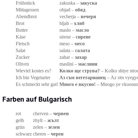
Frühstück
zakuska –
закуска
Mittagessen
objad –
обяд
Abendbrot
vecherja –
вечеря
Brot
hljab –
хляб
Butter
maslo –
масло
Käse
sirene –
сирене
Fleisch
meso –
месо
Salat
salata –
салата
Zucker
zahar –
захар
Oliven
maslini –
маслини
Wieviel kostes es?
Колко ще струва?
– Kolko shtye stro
Ich bin Vegetarier
Аз съм вегетарианец
– Az sʲm vyegye
Es schmeckt sehr gut!
Много е вкусно!
– Mnogo ye vkoosno
Farben auf Bulgarisch
rot
cherven –
червен
gelb
zhylt –
жълт
grün
zelen –
зелен
schwarz
cheren –
черен