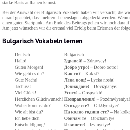
starke Basis aufbauen kannst.
Bei der Auswahl der Bulgarisch Vokabeln haben wir versucht, die w
darauf geachtet, dass mehrere Lebenslagen abgedeckt werden. Wenn d
einen guten Startpunkt. Am Ende des Beitrags gehen wir noch darauf 
Am jetzt wünschen wir dir erstmal viel Erfolg beim Erlernen der folg
Bulgarisch Vokabeln lernen
Deutsch
Bulgarisch
Hallo!
Здравей!
– Zdravyey!
Guten Morgen!
Добро утро!
– Dobro ootro!
Wie geht es dir?
Как си?
– Kak si?
Gute Nacht!
Лека нощ!
– Lyeka nosht!
Tschüss!
Довиждане!
– Doviʐdanye!
Viel Glück!
Успех!
– Oospyekh!
Herzlichen Glückwunsch!
Поздравления!
– Pozdravlyeniya!
Woher kommst du?
Откъде сте?
– Otkʲdye stye?
Wie alt bist du?
На колко години сте?
– Na kolko
Ich liebe dich
Обичам те
– Obicham tye
Entschuldigung!
Извинете!
– Izvinyetye!