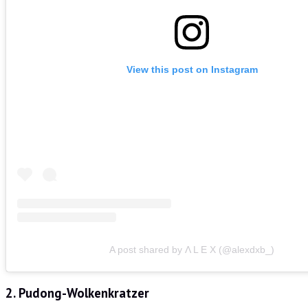
View this post on Instagram
A post shared by Λ L E X (@alexdxb_)
2. Pudong-Wolkenkratzer