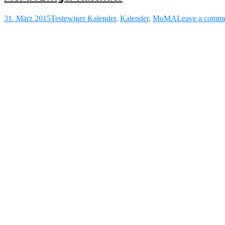
31. März 2015
Test
ewiger Kalender
,
Kalender
,
MoMA
Leave a comm