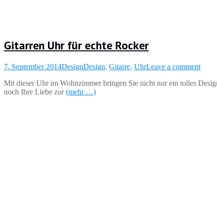
Gitarren Uhr für echte Rocker
7. September 2014
Design
Design
,
Gitarre
,
Uhr
Leave a comment
Mit dieser Uhr im Wohnzimmer bringen Sie nicht nur ein tolles Desi
noch Ihre Liebe zur
(mehr …)