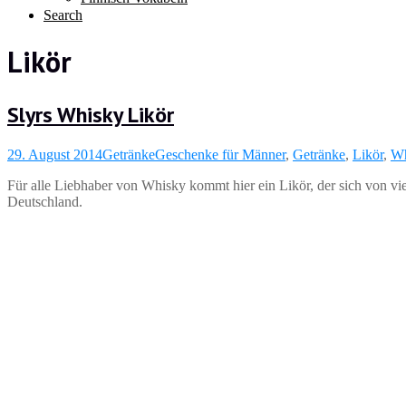
Search
Likör
Slyrs Whisky Likör
29. August 2014
Getränke
Geschenke für Männer
,
Getränke
,
Likör
,
Wh
Für alle Liebhaber von Whisky kommt hier ein Likör, der sich von vi
Deutschland.