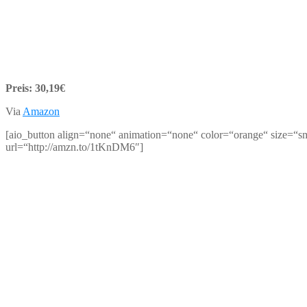
Preis: 30,19€
Via
Amazon
[aio_button align=“none“ animation=“none“ color=“orange“ size=“sm
url=“http://amzn.to/1tKnDM6″]