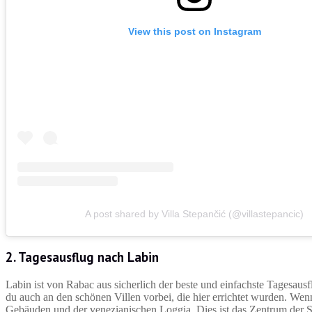
View this post on Instagram
A post shared by Villa Stepančić (@villastepancic)
2. Tagesausflug nach Labin
Labin ist von Rabac aus sicherlich der beste und einfachste Tagesausf
du auch an den schönen Villen vorbei, die hier errichtet wurden. Wen
Gebäuden und der venezianischen Loggia. Dies ist das Zentrum der S