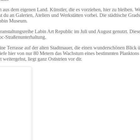
 aus dem eigenen Land. Künstler, die es vorziehen, hier zu bleiben. W
t du an Galerien, Ateliers und Werkstätten vorbei. Die städtische Grad
 Labin Museum.
ranstaltungsreihe Labin Art Republic im Juli und August genutzt. Dies
oc-Straßenunterhaltung.
 eine Terrasse auf der alten Stadtmauer, die einen wunderschönen Blick ü
tiefe hier von nur 80 Metern das Wachstum eines bestimmten Planktons
weitergehst, liegt ganz Ostistrien vor dir.