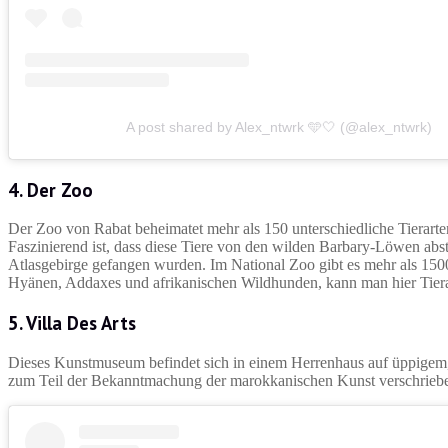
A post shared by Alex_ntwrk 🩵🤍 (@alex_ntwrk)
4. Der Zoo
Der Zoo von Rabat beheimatet mehr als 150 unterschiedliche Tierarte
Faszinierend ist, dass diese Tiere von den wilden Barbary-Löwen abs
Atlasgebirge gefangen wurden. Im National Zoo gibt es mehr als 1500 
Hyänen, Addaxes und afrikanischen Wildhunden, kann man hier Tiera
5. Villa Des Arts
Dieses Kunstmuseum befindet sich in einem Herrenhaus auf üppigem, 
zum Teil der Bekanntmachung der marokkanischen Kunst verschrieben 