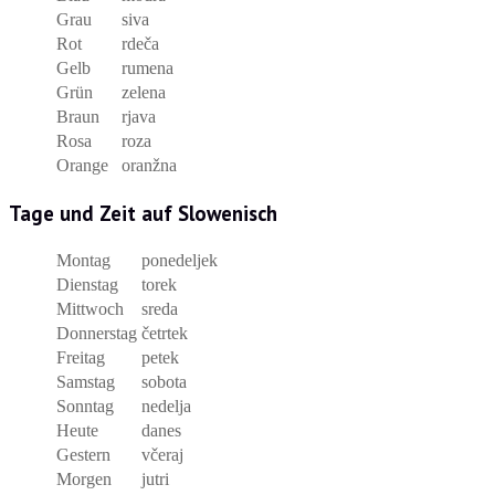
Grau
siva
Rot
rdeča
Gelb
rumena
Grün
zelena
Braun
rjava
Rosa
roza
Orange
oranžna
Tage und Zeit auf Slowenisch
Montag
ponedeljek
Dienstag
torek
Mittwoch
sreda
Donnerstag
četrtek
Freitag
petek
Samstag
sobota
Sonntag
nedelja
Heute
danes
Gestern
včeraj
Morgen
jutri