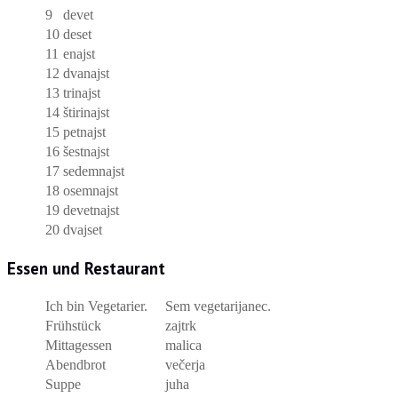
9
devet
10
deset
11
enajst
12
dvanajst
13
trinajst
14
štirinajst
15
petnajst
16
šestnajst
17
sedemnajst
18
osemnajst
19
devetnajst
20
dvajset
Essen und Restaurant
Ich bin Vegetarier.
Sem vegetarijanec.
Frühstück
zajtrk
Mittagessen
malica
Abendbrot
večerja
Suppe
juha