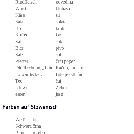
Rindfleisch
govedina
Wurst
klobasa
Käse
sir
Salat
solata
Brot
kruh
Kaffee
kava
Saft
sok
Bier
pivo
Salz
sol
Pfeffer
črni poper
Die Rechnung, bitte.
Račun, prosim.
Es war lecker.
Bilo je odlično.
Tee
čaj
Ich will…
Želim…
essen
jesti
Farben auf Slowenisch
Weiß
bela
Schwarz
črna
Blau
modra