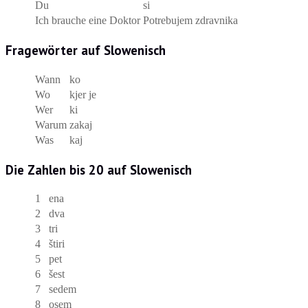
Du
si
Ich brauche eine Doktor
Potrebujem zdravnika
Fragewörter auf Slowenisch
Wann
ko
Wo
kjer je
Wer
ki
Warum
zakaj
Was
kaj
Die Zahlen bis 20 auf Slowenisch
1
ena
2
dva
3
tri
4
štiri
5
pet
6
šest
7
sedem
8
osem