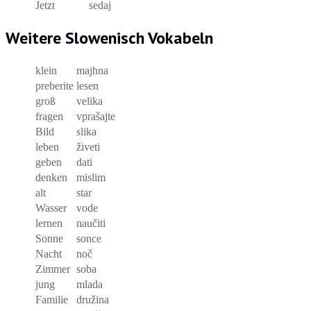
Jetzt
sedaj
Weitere Slowenisch Vokabeln
klein
majhna
preberite
lesen
groß
velika
fragen
vprašajte
Bild
slika
leben
živeti
geben
dati
denken
mislim
alt
star
Wasser
vode
lernen
naučiti
Sonne
sonce
Nacht
noč
Zimmer
soba
jung
mlada
Familie
družina