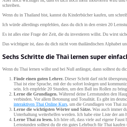
Aber noch wichtiger ist, dass es dich noch mehr motivieren wird und 
schreiben.
Wenn du in Thailand bist, kannst du Kinderbücher kaufen, um schrei
Ich würde allerdings empfehlen, dass du dich in den ersten 20 Lernst
Es ist alles eine Frage der Zeit, die du investieren willst. Du wirst s
Das wichtigste ist, dass du dich nicht vom thailändischen Alphabet un
Sechs Schritte die Thai lernen super einfa
Wenn du Thai lernen willst und bei Null anfängst, dann solltest du dic
Finde einen guten Lehrer.
Dieser Schritt darf nicht überspru
Thai ist eine Sprache, mit der du sofort loslegen und kommunizi
sein. Ich empfehle 20 Stunden, um den Ball ins Rollen zu bring
Lerne die Grundlagen.
Während deine Lernstunden den Hauptf
verbinden. Vor allem Betonung und Tonalität. Es gibt im deut
interaktiven Thai Online Kurs
, um die Grundlagen von Thai zu 
Lerne die wichtigsten Wörter und Sätze.
Was auch immer du v
Unterhaltung weiterhelfen werden. Ich habe eine Liste der am
Lerne Thai zu lesen.
Ich höre oft, dass viele auf eigene Faus
Lernstunden solltest du dir ein gutes Lehrbuch für Thai kaufen 