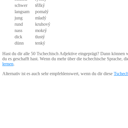
schwer
těžký
langsam
pomalý
jung
mladý
rund
kruhový
nass
mokrý
dick
tlustý
dünn
tenký
Hast du dir alle 50 Tschechisch Adjektive eingeprägt? Dann können wir 
du es geschafft hast. Wenn du mehr über die tschechische Sprache, d
lernen
.
Alternativ ist es auch sehr empfehlenswert, wenn du dir diese
Tschech