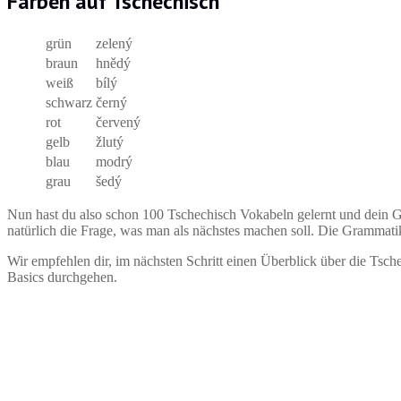
Farben auf Tschechisch
grün
zelený
braun
hnědý
weiß
bílý
schwarz
černý
rot
červený
gelb
žlutý
blau
modrý
grau
šedý
Nun hast du also schon 100 Tschechisch Vokabeln gelernt und dein Gr
natürlich die Frage, was man als nächstes machen soll. Die Grammat
Wir empfehlen dir, im nächsten Schritt einen Überblick über die Ts
Basics durchgehen.