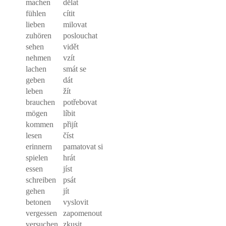
machen
dělat
fühlen
cítit
lieben
milovat
zuhören
poslouchat
sehen
vidět
nehmen
vzít
lachen
smát
se
geben
dát
leben
žít
brauchen
potřebovat
mögen
líbit
kommen
přijít
lesen
číst
erinnern
pamatovat si
spielen
hrát
essen
jíst
schreiben
psát
gehen
jít
betonen
vyslovit
vergessen
zapomenout
versuchen
zkusit