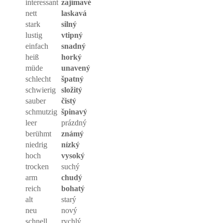
interessant
zajímavé
nett
laskavá
stark
silný
lustig
vtipný
einfach
snadný
heiß
horký
müde
unavený
schlecht
špatný
schwierig
složitý
sauber
čistý
schmutzig
špinavý
leer
prázdný
berühmt
známý
niedrig
nízký
hoch
vysoký
trocken
suchý
arm
chudý
reich
bohatý
alt
starý
neu
nový
schnell
rychlý