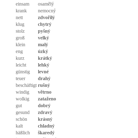
einsam
osamělý
krank
nemocný
nett
zdvořilý
klug
chytrý
stolz
pyšný
groß
velký
klein
malý
eng
úzký
kurz
krátký
leicht
lehký
günstig
levné
teuer
drahý
beschäftigt
rušný
windig
větrno
wolkig
zataženo
gut
dobrý
gesund
zdravý
schön
krásný
kalt
chladný
häßlich
škaredý