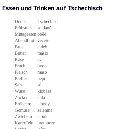
Essen und Trinken auf Tschechisch
Deutsch
Tschechisch
Frühstück
snídaně
Mittagessen
oběd
Abendbrot
večeře
Brot
chléb
Butter
máslo
Käse
sýr
Frucht
ovoce
Fleisch
maso
Pfeffer
pepř
Salz
sůl
Wurst
klobása
Zucker
cukr
Erdbeere
jahody
Gemüse
zelenina
Zwiebeln
cibule
Kartoffeln
brambory