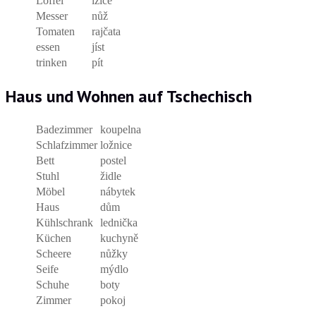
Löffel
lžíce
Messer
nůž
Tomaten
rajčata
essen
jíst
trinken
pít
Haus und Wohnen auf Tschechisch
Badezimmer
koupelna
Schlafzimmer
ložnice
Bett
postel
Stuhl
židle
Möbel
nábytek
Haus
dům
Kühlschrank
lednička
Küchen
kuchyně
Scheere
nůžky
Seife
mýdlo
Schuhe
boty
Zimmer
pokoj