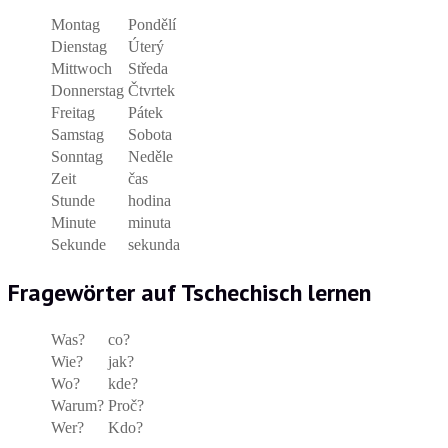
Montag
Pondělí
Dienstag
Úterý
Mittwoch
Středa
Donnerstag
Čtvrtek
Freitag
Pátek
Samstag
Sobota
Sonntag
Neděle
Zeit
čas
Stunde
hodina
Minute
minuta
Sekunde
sekunda
Fragewörter auf Tschechisch lernen
Was?
co?
Wie?
jak?
Wo?
kde?
Warum?
Proč?
Wer?
Kdo?