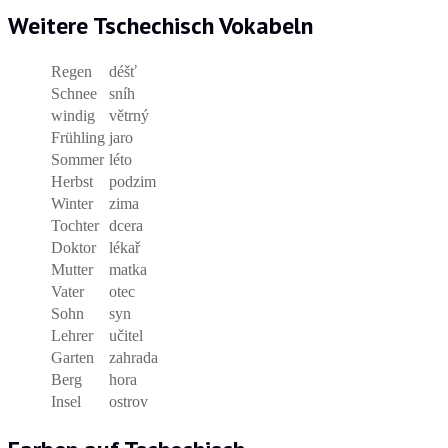
Weitere Tschechisch Vokabeln
Regen
déšť
Schnee
sníh
windig
větrný
Frühling
jaro
Sommer
léto
Herbst
podzim
Winter
zima
Tochter
dcera
Doktor
lékař
Mutter
matka
Vater
otec
Sohn
syn
Lehrer
učitel
Garten
zahrada
Berg
hora
Insel
ostrov