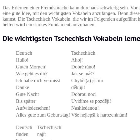
Das Erlernen einer Fremdsprache kann durchaus schwierig sein. Vor 
eine gute Idee, mit den wichtigsten Vokabeln anzufangen. Denn dies
kannst. Die Tschechisch Vokabeln, die wir im Folgenden aufgeführt ha
helfen wird ein starkes Fundament aufzubauen.
Die wichtigsten Tschechisch Vokabeln lern
Deutsch
Tschechisch
Hallo!
Ahoj!
Guten Morgen!
Dobré ráno!
Wie geht es dir?
Jak se máš?
Ich habe dich vermisst
Chyběl(a) jsi mi
Danke
děkuji!
Gute Nacht
Dobrou noc!
Bis später
Uvidíme se později!
Aufwiedersehen!
Nashledanou!
Alles gute zum Geburtstag!
Vše nejlepší k narozeninám!
Deutsch
Tschechisch
finden
najít