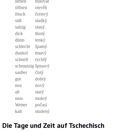
lieben
milovat
öffnen
otevřít
frisch
čerstvý
süß
sladký
salzig
slaný
dick
tlustý
dünn
tenký
schlecht
špatný
dunkel
tmavý
schnell
rychlý
schmutzig
špinavý
sauber
čistý
gut
dobrý
neu
nový
alt
starý
nass
mokrý
Wetter
počasí
kalt
studený
Die Tage und Zeit auf Tschechisch