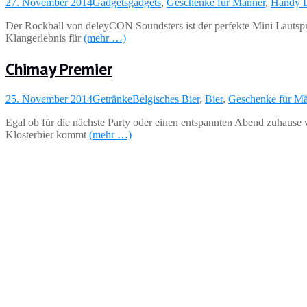
27. November 2014
Gadgets
gadgets
,
Geschenke für Männer
,
Handy L
Der Rockball von deleyCON Soundsters ist der perfekte Mini Lautspr
Klangerlebnis für
(mehr …)
Chimay Premier
25. November 2014
Getränke
Belgisches Bier
,
Bier
,
Geschenke für M
Egal ob für die nächste Party oder einen entspannten Abend zuhause
Klosterbier kommt
(mehr …)