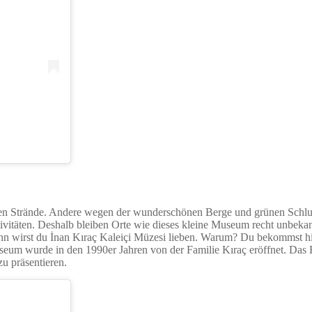
n Strände. Andere wegen der wunderschönen Berge und grünen Schluc
tivitäten. Deshalb bleiben Orte wie dieses kleine Museum recht unbeka
ann wirst du İnan Kıraç Kaleiçi Müzesi lieben. Warum? Du bekommst hie
useum wurde in den 1990er Jahren von der Familie Kıraç eröffnet. Das 
u präsentieren.