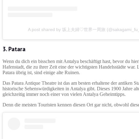
A post shared by 坂上夫婦♡世界一周旅 (@sakagami_fu_
3.
Patara
Wenn du dich ein bisschen mit Antalya beschäftigt hast, bevor du hie
Hafenstadt, die zu ihrer Zeit eine der wichtigsten Handelsstädte war.
Patara übrig ist, sind einige alte Ruinen.
Das Patara Antique Theatre ist das am besten erhaltene der antiken Stad
historische Sehenswürdigkeiten in Antalya gibt. Dieses 1900 Jahre al
gleichzeitig immer noch einer von vielen Antalya Geheimtipps.
Denn die meisten Touristen kennen diesen Ort gar nicht, obwohl diese