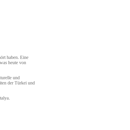
hört haben. Eine
, was heute von
lturelle und
iten der Türkei und
talya.