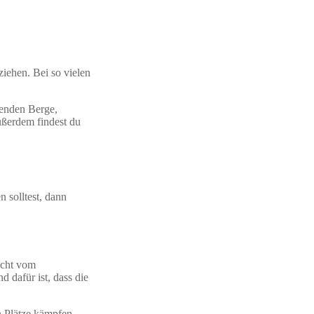
ziehen. Bei so vielen
genden Berge,
ußerdem findest du
 solltest, dann
nicht vom
d dafür ist, dass die
n Plätze kämpfen