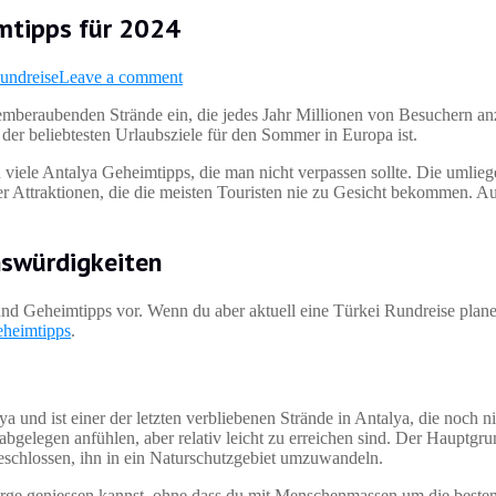
mtipps für 2024
undreise
Leave a comment
atemberaubenden Strände ein, die jedes Jahr Millionen von Besuchern an
der beliebtesten Urlaubsziele für den Sommer in Europa ist.
viele Antalya Geheimtipps, die man nicht verpassen sollte. Die umlie
r Attraktionen, die die meisten Touristen nie zu Gesicht bekommen. A
swürdigkeiten
nd Geheimtipps vor. Wenn du aber aktuell eine Türkei Rundreise planen
heimtipps
.
a und ist einer der letzten verbliebenen Strände in Antalya, die noch 
bgelegen anfühlen, aber relativ leicht zu erreichen sind. Der Hauptgrun
beschlossen, ihn in ein Naturschutzgebiet umzuwandeln.
erge geniessen kannst, ohne dass du mit Menschenmassen um die beste