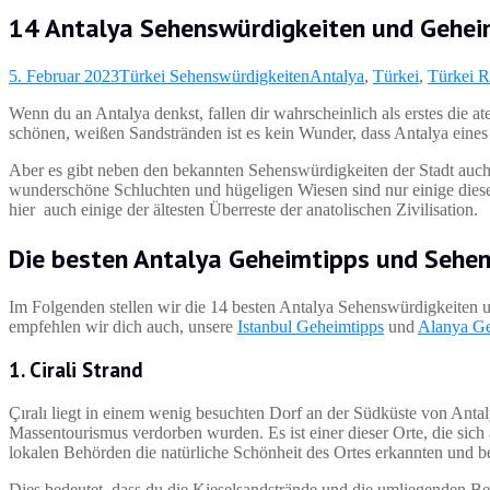
14 Antalya Sehenswürdigkeiten und Gehei
5. Februar 2023
Türkei Sehenswürdigkeiten
Antalya
,
Türkei
,
Türkei R
Wenn du an Antalya denkst, fallen dir wahrscheinlich als erstes die 
schönen, weißen Sandstränden ist es kein Wunder, dass Antalya eines 
Aber es gibt neben den bekannten Sehenswürdigkeiten der Stadt auch 
wunderschöne Schluchten und hügeligen Wiesen sind nur einige diese
hier auch einige der ältesten Überreste der anatolischen Zivilisation.
Die besten
Antalya Geheimtipps
und Sehen
Im Folgenden stellen wir die 14 besten Antalya Sehenswürdigkeiten u
empfehlen wir dich auch, unsere
Istanbul Geheimtipps
und
Alanya Ge
1. Cirali Strand
Çıralı liegt in einem wenig besuchten Dorf an der Südküste von Antaly
Massentourismus verdorben wurden. Es ist einer dieser Orte, die sich a
lokalen Behörden die natürliche Schönheit des Ortes erkannten und 
Dies bedeutet, dass du die Kieselsandstrände und die umliegenden B