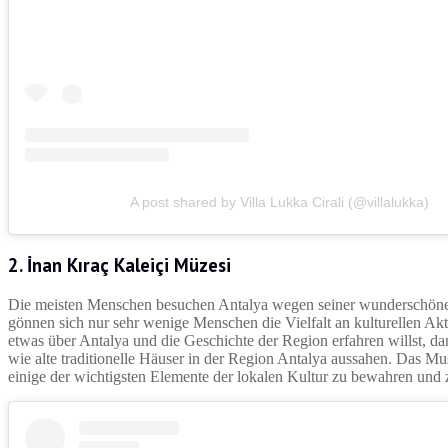
A post shared by Villa Lukka Cirali (@villalukka)
2. İnan Kıraç Kaleiçi Müzesi
Die meisten Menschen besuchen Antalya wegen seiner wunderschöne
gönnen sich nur sehr wenige Menschen die Vielfalt an kulturellen Ak
etwas über Antalya und die Geschichte der Region erfahren willst, d
wie alte traditionelle Häuser in der Region Antalya aussahen. Das M
einige der wichtigsten Elemente der lokalen Kultur zu bewahren und z