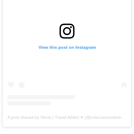
View this post on Instagram
A post shared by Xènia | Travel Addict ✈ (@coleccionandomomentosss)