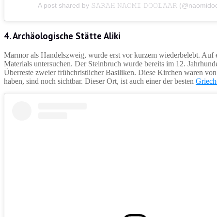
A post shared by 𝚂𝙰𝚁𝙰𝙷 𝙽𝙰𝙾𝙼𝙸 𝙳𝙾𝙾𝙻𝙰𝙰𝚁 (@naomido
4. Archäologische Stätte Aliki
Marmor als Handelszweig, wurde erst vor kurzem wiederbelebt. Auf ei
Materials untersuchen. Der Steinbruch wurde bereits im 12. Jahrhunde
Überreste zweier frühchristlicher Basiliken. Diese Kirchen waren von S
haben, sind noch sichtbar. Dieser Ort, ist auch einer der besten
Griech