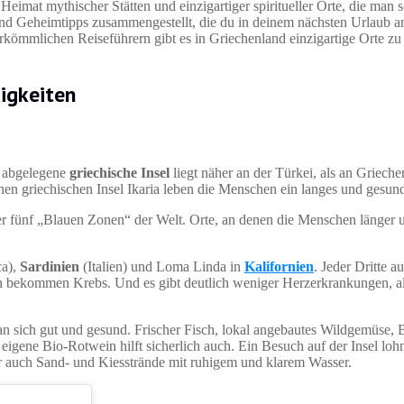
imat mythischer Stätten und einzigartiger spiritueller Orte, die man 
nd Geheimtipps zusammengestellt, die du in deinem nächsten Urlaub ans
ömmlichen Reiseführern gibt es in Griechenland einzigartige Orte zu
igkeiten
se abgelegene
griechische Insel
liegt näher an der Türkei, als an Griech
en griechischen Insel Ikaria leben die Menschen ein langes und gesun
e der fünf „Blauen Zonen“ der Welt. Orte, an denen die Menschen länger
ca),
Sardinien
(Italien) und Loma Linda in
Kalifornien
. Jeder Dritte a
bekommen Krebs. Und es gibt deutlich weniger Herzerkrankungen, als
an sich gut und gesund. Frischer Fisch, lokal angebautes Wildgemüse, 
eigene Bio-Rotwein hilft sicherlich auch. Ein Besuch auf der Insel lohn
ier auch Sand- und Kiesstrände mit ruhigem und klarem Wasser.