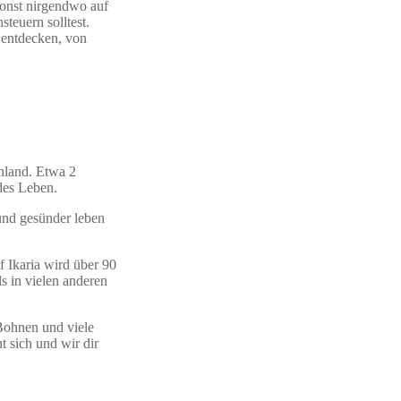
sonst nirgendwo auf
teuern solltest.
 entdecken, von
enland. Etwa 2
des Leben.
 und gesünder leben
uf Ikaria wird über 90
 in vielen anderen
Bohnen und viele
t sich und wir dir