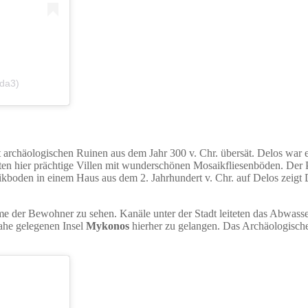
da3)
rchäologischen Ruinen aus dem Jahr 300 v. Chr. übersät. Delos war e
ten hier prächtige Villen mit wunderschönen Mosaikfliesenböden. Der
kboden in einem Haus aus dem 2. Jahrhundert v. Chr. auf Delos zeigt 
äume der Bewohner zu sehen. Kanäle unter der Stadt leiteten das Abwas
ahe gelegenen Insel
Mykonos
hierher zu gelangen. Das Archäologisc