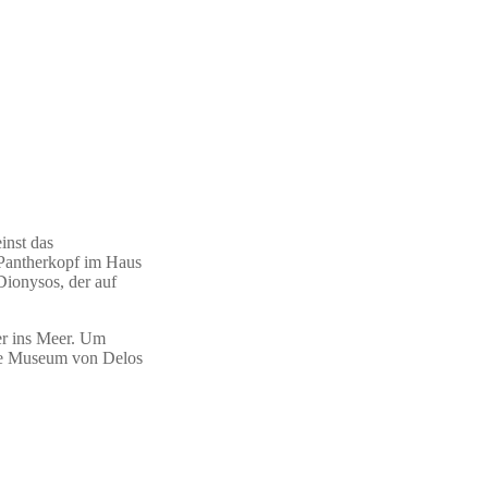
inst das
 Pantherkopf im Haus
Dionysos, der auf
ser ins Meer. Um
he Museum von Delos