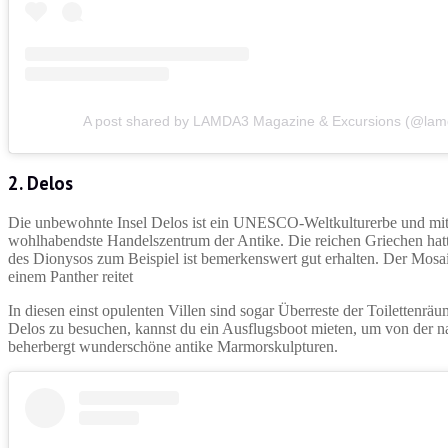
A post shared by LAMDA3 Magazine & Excursions (@lam
2. Delos
Die unbewohnte Insel Delos ist ein UNESCO-Weltkulturerbe und mit a
wohlhabendste Handelszentrum der Antike. Die reichen Griechen hat
des Dionysos zum Beispiel ist bemerkenswert gut erhalten. Der Mosai
einem Panther reitet
In diesen einst opulenten Villen sind sogar Überreste der Toilettenr
Delos zu besuchen, kannst du ein Ausflugsboot mieten, um von der n
beherbergt wunderschöne antike Marmorskulpturen.