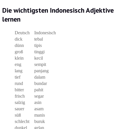
Die wichtigsten Indonesisch Adjektive
lernen
Deutsch
Indonesisch
dick
tebal
dünn
tipis
groß
tinggi
klein
kecil
eng
sempit
lang
panjang
tief
dalam
rund
bundar
bitter
pahit
frisch
segar
salzig
asin
sauer
asam
süß
manis
schlecht
buruk
dunkel
gelap