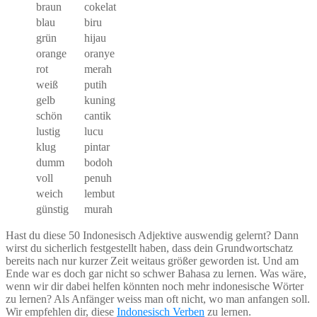
braun
cokelat
blau
biru
grün
hijau
orange
oranye
rot
merah
weiß
putih
gelb
kuning
schön
cantik
lustig
lucu
klug
pintar
dumm
bodoh
voll
penuh
weich
lembut
günstig
murah
Hast du diese 50 Indonesisch Adjektive auswendig gelernt? Dann
wirst du sicherlich festgestellt haben, dass dein Grundwortschatz
bereits nach nur kurzer Zeit weitaus größer geworden ist. Und am
Ende war es doch gar nicht so schwer Bahasa zu lernen. Was wäre,
wenn wir dir dabei helfen könnten noch mehr indonesische Wörter
zu lernen? Als Anfänger weiss man oft nicht, wo man anfangen soll.
Wir empfehlen dir, diese
Indonesisch Verben
zu lernen.