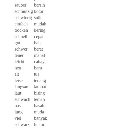
sauber
bersih
schmutzig
kotor
schwierig
sulit
einfach
mudah
trocken
kering
schnell
cepat
gut
baik
schwer
berat
teuer
mahal
leicht
cahaya
neu
baru
alt
tua
leise
tenang
langsam
lambat
laut
bising
schwach
lemah
nass
basah
jung
muda
viel
banyak
schwarz
hitam