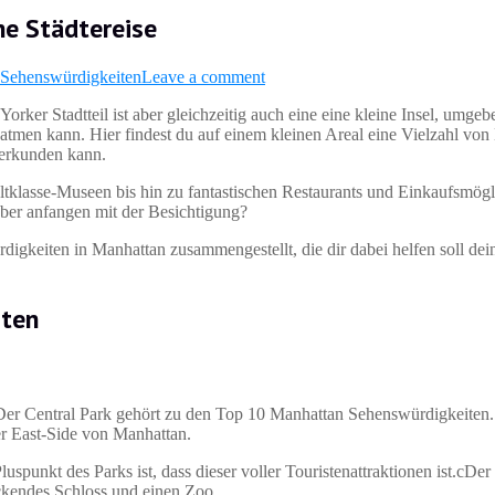
e Städtereise
Sehenswürdigkeiten
Leave a comment
orker Stadtteil ist aber gleichzeitig auch eine eine kleine Insel, um
tmen kann. Hier findest du auf einem kleinen Areal eine Vielzahl von
 erkunden kann.
tklasse-Museen bis hin zu fantastischen Restaurants und Einkaufsmögli
uber anfangen mit der Besichtigung?
igkeiten in Manhattan zusammengestellt, die dir dabei helfen soll dei
iten
. Der Central Park gehört zu den Top 10 Manhattan Sehenswürdigkeiten. 
r East-Side von Manhattan.
luspunkt des Parks ist, dass dieser voller Touristenattraktionen ist.cDer 
uckendes Schloss und einen Zoo.