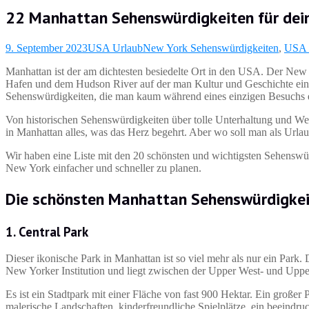
22 Manhattan Sehenswürdigkeiten für dein
9. September 2023
USA Urlaub
New York Sehenswürdigkeiten
,
USA 
Manhattan ist der am dichtesten besiedelte Ort in den USA. Der New Y
Hafen und dem Hudson River auf der man Kultur und Geschichte eina
Sehenswürdigkeiten, die man kaum während eines einzigen Besuchs
Von historischen Sehenswürdigkeiten über tolle Unterhaltung und Wel
in Manhattan alles, was das Herz begehrt. Aber wo soll man als Urla
Wir haben eine Liste mit den 20 schönsten und wichtigsten Sehenswürd
New York einfacher und schneller zu planen.
Die schönsten
Manhattan Sehenswürdigke
1. Central Park
Dieser ikonische Park in Manhattan ist so viel mehr als nur ein Park
New Yorker Institution und liegt zwischen der Upper West- und Uppe
Es ist ein Stadtpark mit einer Fläche von fast 900 Hektar. Ein großer P
malerische Landschaften, kinderfreundliche Spielplätze, ein beeindr