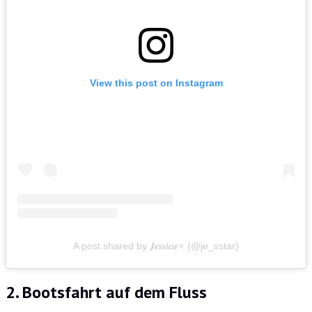
View this post on Instagram
A post shared by 𝑱𝒆𝒔𝒔𝒊𝒄𝒂⭐️ (@je_sstar)
2. Bootsfahrt auf dem Fluss