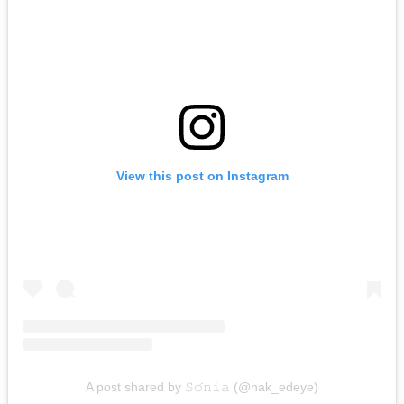
View this post on Instagram
A post shared by 𝚂𝚘́𝚗𝚒𝚊 (@nak_edeye)