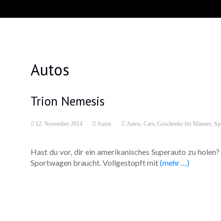
Autos
Trion Nemesis
12. November 2014
Autos
Autos
,
Cars
,
Geschenke für Männer
,
Sp
Hast du vor, dir ein amerikanisches Superauto zu holen? 
Sportwagen braucht. Vollgestopft mit
(mehr …)