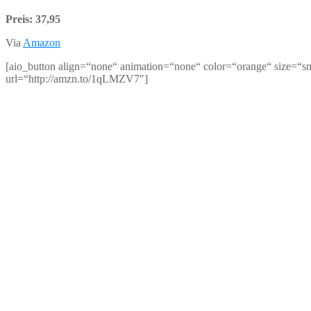
Preis: 37,95
Via
Amazon
[aio_button align=“none“ animation=“none“ color=“orange“ size=“sm
url=“http://amzn.to/1qLMZV7″]