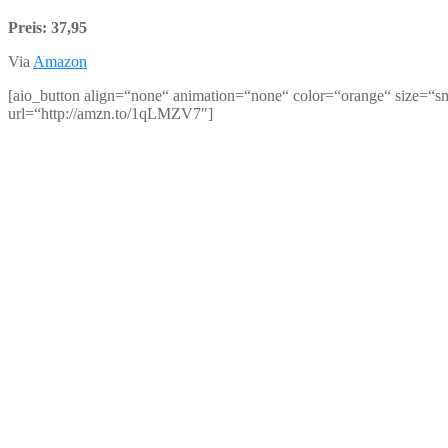
Preis: 37,95
Via
Amazon
[aio_button align=“none“ animation=“none“ color=“orange“ size=“sm
url=“http://amzn.to/1qLMZV7″]