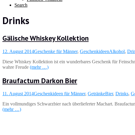
Search
Drinks
Gälische Whiskey Kollektion
12. August 2014
Geschenke für Männer
,
Geschenkideen
Alkohol
,
Dri
Diese Whiskey Kollektion ist ein wunderbares Geschenk für Feinsch
wahre Freude
(mehr …)
Braufactum Darkon Bier
11. August 2014
Geschenkideen für Männer
,
Getränke
Bier
,
Drinks
,
G
Ein vollmundiges Schwarzbier nach überlieferter Machart. Braufactu
(mehr …)