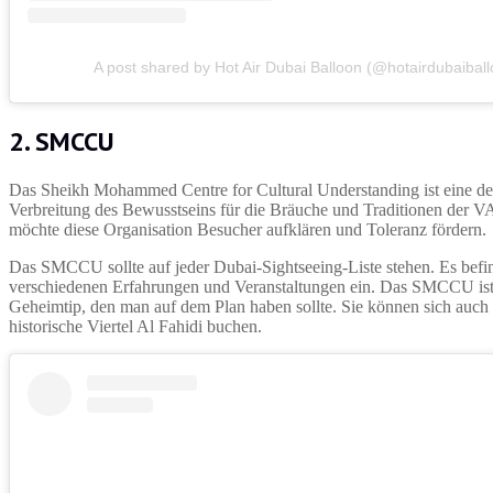
A post shared by Hot Air Dubai Balloon (@hotairdubaiball
2. SMCCU
Das Sheikh Mohammed Centre for Cultural Understanding ist eine der 
Verbreitung des Bewusstseins für die Bräuche und Traditionen der VAE
möchte diese Organisation Besucher aufklären und Toleranz fördern.
Das SMCCU sollte auf jeder Dubai-Sightseeing-Liste stehen. Es befi
verschiedenen Erfahrungen und Veranstaltungen ein. Das SMCCU ist e
Geheimtip, den man auf dem Plan haben sollte. Sie können sich auch 
historische Viertel Al Fahidi buchen.