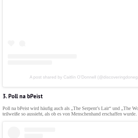
A post shared by Caitlín O’Donnell (@discoveringdoneg
3.
Poll na bPeist
Poll na bPeist wird häufig auch als „The Serpent’s Lair“ und „The
teilweiße so aussieht, als ob es von Menschenhand erschaffen wurde.