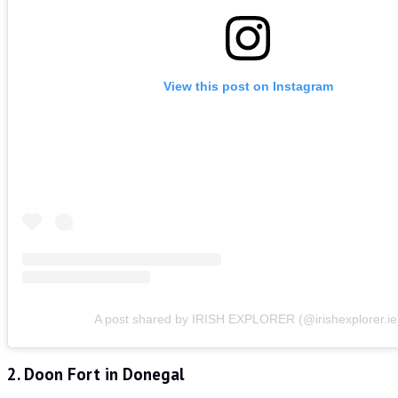
View this post on Instagram
A post shared by IRISH EXPLORER (@irishexplorer.ie
2. Doon Fort in Donegal