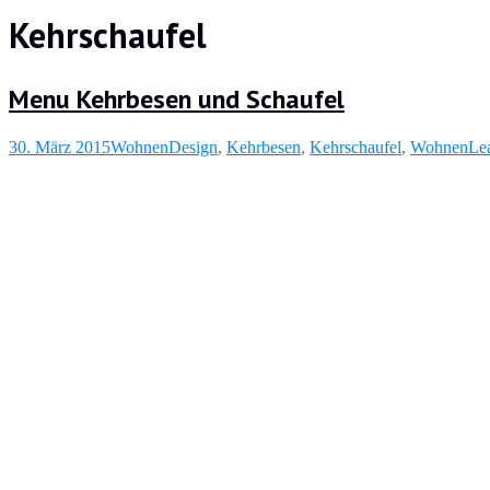
Kehrschaufel
Menu Kehrbesen und Schaufel
30. März 2015
Wohnen
Design
,
Kehrbesen
,
Kehrschaufel
,
Wohnen
Le