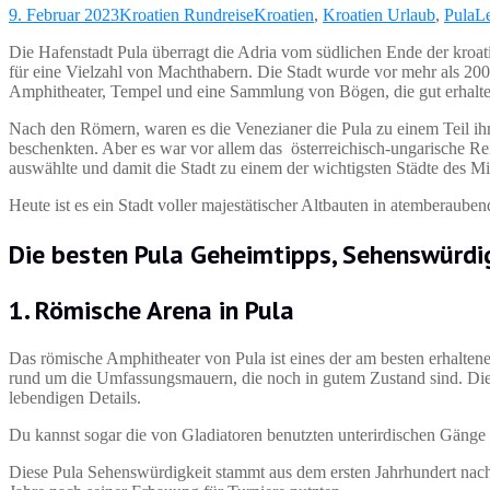
9. Februar 2023
Kroatien Rundreise
Kroatien
,
Kroatien Urlaub
,
Pula
L
Die Hafenstadt Pula überragt die Adria vom südlichen Ende der kroatis
für eine Vielzahl von Machthabern. Die Stadt wurde vor mehr als 20
Amphitheater, Tempel und eine Sammlung von Bögen, die gut erhalte
Nach den Römern, waren es die Venezianer die Pula zu einem Teil ihr
beschenkten. Aber es war vor allem das österreichisch-ungarische Rei
auswählte und damit die Stadt zu einem der wichtigsten Städte des M
Heute ist es ein Stadt voller majestätischer Altbauten in atemberau
Die besten Pula Geheimtipps, Sehenswürdi
1. Römische Arena in Pula
Das römische Amphitheater von Pula ist eines der am besten erhalte
rund um die Umfassungsmauern, die noch in gutem Zustand sind. Die 
lebendigen Details.
Du kannst sogar die von Gladiatoren benutzten unterirdischen Gänge 
Diese Pula Sehenswürdigkeit stammt aus dem ersten Jahrhundert nach C