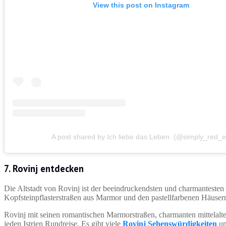
View this post on Instagram
A post shared by Ich liebe das Leben. (@simply_red_e
7. Rovinj entdecken
Die Altstadt von Rovinj ist der beeindruckendsten und charmanteste
Kopfsteinpflasterstraßen aus Marmor und den pastellfarbenen Häusern 
Rovinj mit seinen romantischen Marmorstraßen, charmanten mittelalter
jeden Istrien Rundreise. Es gibt viele
Rovinj Sehenswürdigkeiten
un