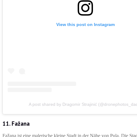
View this post on Instagram
A post shared by Dragomir Strajinić (@dronephotos_da
11. Fažana
Fažana ist eine malerische kleine Stadt in der Nähe von Pula. Die St