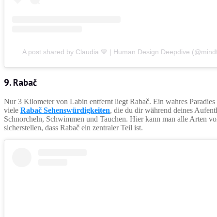
A post shared by Claudia 💙 | Human Design Deepdive (@mindfu
9. Rabač
Nur 3 Kilometer von Labin entfernt liegt Rabač. Ein wahres Paradies a
viele
Rabač Sehenswürdigkeiten
, die du dir während deines Aufenth
Schnorcheln, Schwimmen und Tauchen. Hier kann man alle Arten von
sicherstellen, dass Rabač ein zentraler Teil ist.