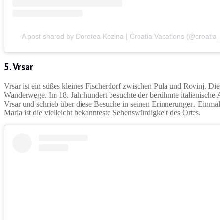
A post shared by Dorotea Kozina | Croatia Vacations (@croatia
5. Vrsar
Vrsar ist ein süßes kleines Fischerdorf zwischen Pula und Rovinj. Di
Wanderwege. Im 18. Jahrhundert besuchte der berühmte italienische
Vrsar und schrieb über diese Besuche in seinen Erinnerungen. Einmal i
Maria ist die vielleicht bekannteste Sehenswürdigkeit des Ortes.