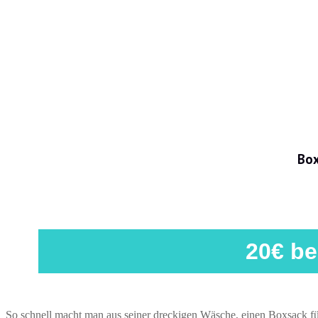
Box
20€ b
So schnell macht man aus seiner dreckigen Wäsche, einen Boxsack für