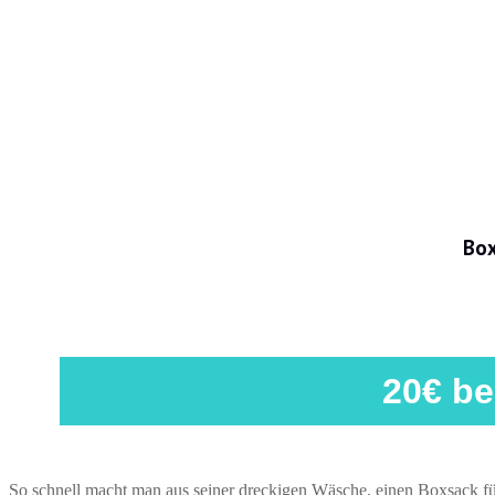
Box
20€ b
So schnell macht man aus seiner dreckigen Wäsche, einen Boxsack für