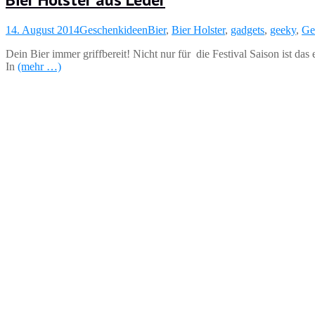
14. August 2014
Geschenkideen
Bier
,
Bier Holster
,
gadgets
,
geeky
,
Ge
Dein Bier immer griffbereit! Nicht nur für die Festival Saison ist da
In
(mehr …)