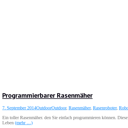
Programmierbarer Rasenmäher
7. September 2014
Outdoor
Outdoor
,
Rasenmäher
,
Rasenroboter
,
Robo
Ein toller Rasenmäher. den Sie einfach programmieren können. Dieser
Leben
(mehr …)