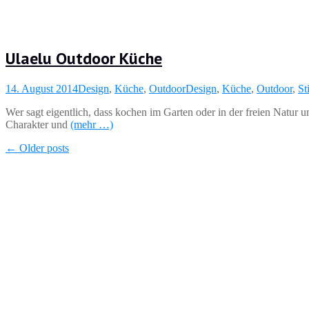
Ulaelu Outdoor Küche
14. August 2014
Design
,
Küche
,
Outdoor
Design
,
Küche
,
Outdoor
,
Sti
Wer sagt eigentlich, dass kochen im Garten oder in der freien Natur
Charakter und
(mehr …)
←
Older posts