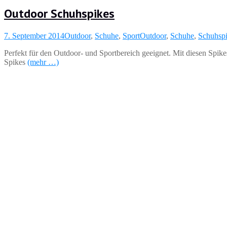
Outdoor Schuhspikes
7. September 2014
Outdoor
,
Schuhe
,
Sport
Outdoor
,
Schuhe
,
Schuhsp
Perfekt für den Outdoor- und Sportbereich geeignet. Mit diesen Spik
Spikes
(mehr …)