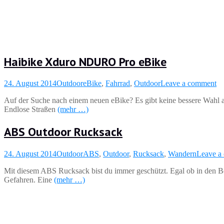
Haibike Xduro NDURO Pro eBike
24. August 2014
Outdoor
eBike
,
Fahrrad
,
Outdoor
Leave a comment
Auf der Suche nach einem neuen eBike? Es gibt keine bessere Wahl a
Endlose Straßen
(mehr …)
ABS Outdoor Rucksack
24. August 2014
Outdoor
ABS
,
Outdoor
,
Rucksack
,
Wandern
Leave a
Mit diesem ABS Rucksack bist du immer geschützt. Egal ob in den Be
Gefahren. Eine
(mehr …)