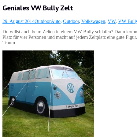
Geniales VW Bully Zelt
29. August 2014
Outdoor
Auto
,
Outdoor
,
Volkswagen
,
VW
,
VW Bull
Du willst auch beim Zelten in einem VW Bully schlafen? Dann komm
Platz für vier
Personen und macht auf jedem Zeltplatz eine gute Figur.
Traum.