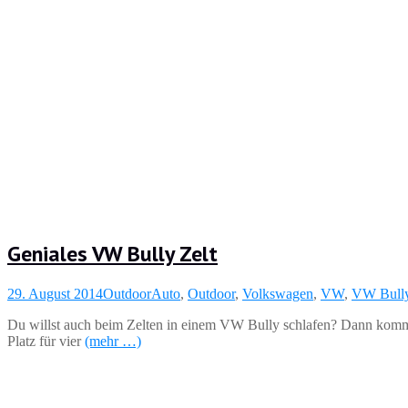
Geniales VW Bully Zelt
29. August 2014
Outdoor
Auto
,
Outdoor
,
Volkswagen
,
VW
,
VW Bull
Du willst auch beim Zelten in einem VW Bully schlafen? Dann komm
Platz für vier
(mehr …)