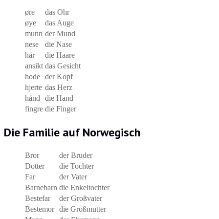
øre
das Ohr
øye
das Auge
munn
der Mund
nese
die Nase
hår
die Haare
ansikt
das Gesicht
hode
der Kopf
hjerte
das Herz
hånd
die Hand
fingre
die Finger
Die Familie auf Norwegisch
Bror
der Bruder
Dotter
die Tochter
Far
der Vater
Barnebarn
die Enkeltochter
Bestefar
der Großvater
Bestemor
die Großmutter