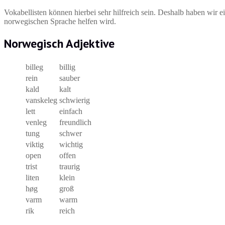
Vokabellisten können hierbei sehr hilfreich sein. Deshalb haben wir 
norwegischen Sprache helfen wird.
Norwegisch Adjektive
billeg
billig
rein
sauber
kald
kalt
vanskeleg
schwierig
lett
einfach
venleg
freundlich
tung
schwer
viktig
wichtig
open
offen
trist
traurig
liten
klein
høg
groß
varm
warm
rik
reich