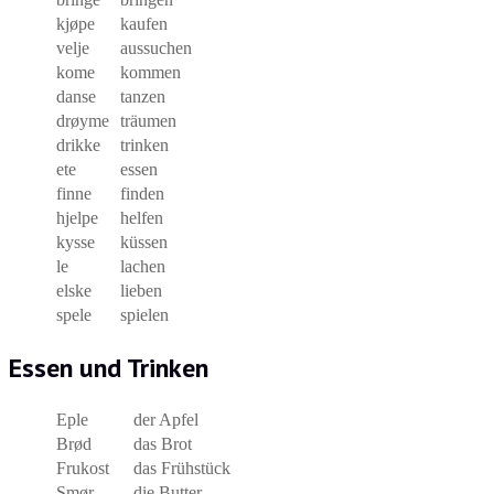
kjøpe
kaufen
velje
aussuchen
kome
kommen
danse
tanzen
drøyme
träumen
drikke
trinken
ete
essen
finne
finden
hjelpe
helfen
kysse
küssen
le
lachen
elske
lieben
spele
spielen
Essen und Trinken
Eple
der Apfel
Brød
das Brot
Frukost
das Frühstück
Smør
die Butter