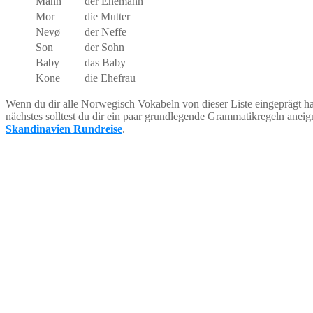
Mann
der Ehemann
Mor
die Mutter
Nevø
der Neffe
Son
der Sohn
Baby
das Baby
Kone
die Ehefrau
Wenn du dir alle Norwegisch Vokabeln von dieser Liste eingeprägt has
nächstes solltest du dir ein paar grundlegende Grammatikregeln aneig
Skandinavien Rundreise
.