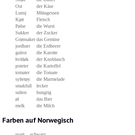
Ost
der Käse
Lunsj
Mittagessen
Kjøt
Fleisch
Pølse
die Wurst
Sukker
der Zucker
Grønsaker
das Gemüse
jordbær
die Erdbeere
gulrot
die Karotte
hvitløk
der Knoblauch
poteter
die Kartoffel
tomater
die Tomate
syltetøy
die Marmelade
smakfull
lecker
sulten
hungrig
øl
das Bier
melk
die Milch
Farben auf Norwegisch
svart
schwarz