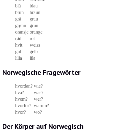
blå
blau
brun
braun
grå
grau
grønn
grün
oransje
orange
rød
rot
hvit
weiss
gul
gelb
lilla
lila
Norwegische Fragewörter
hvordan?
wie?
hva?
was?
hvem?
wer?
hvorfor?
warum?
hvor?
wo?
Der Körper auf Norwegisch