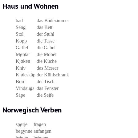
Haus und Wohnen
bad
das Badezimmer
Seng
das Bett
Stol
der Stuhl
Kopp
die Tasse
Gaffel
die Gabel
Møblar
die Möbel
Kjøken
die Küche
Kniv
das Messer
Kjøleskåp
der Kühlschrank
Bord
der Tisch
Vindauga
das Fenster
Såpe
die Seife
Norwegisch Verben
spørje
fragen
begynne
anfangen
bringe
bringen