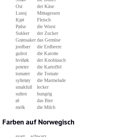
Ost
der Käse
Lunsj
Mittagessen
Kjøt
Fleisch
Pølse
die Wurst
Sukker
der Zucker
Grønsaker
das Gemüse
jordbær
die Erdbeere
gulrot
die Karotte
hvitløk
der Knoblauch
poteter
die Kartoffel
tomater
die Tomate
syltetøy
die Marmelade
smakfull
lecker
sulten
hungrig
øl
das Bier
melk
die Milch
Farben auf Norwegisch
svart
schwarz