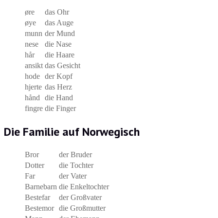
øre
das Ohr
øye
das Auge
munn
der Mund
nese
die Nase
hår
die Haare
ansikt
das Gesicht
hode
der Kopf
hjerte
das Herz
hånd
die Hand
fingre
die Finger
Die Familie auf Norwegisch
Bror
der Bruder
Dotter
die Tochter
Far
der Vater
Barnebarn
die Enkeltochter
Bestefar
der Großvater
Bestemor
die Großmutter