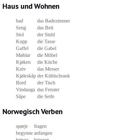
Haus und Wohnen
bad
das Badezimmer
Seng
das Bett
Stol
der Stuhl
Kopp
die Tasse
Gaffel
die Gabel
Møblar
die Möbel
Kjøken
die Küche
Kniv
das Messer
Kjøleskåp
der Kühlschrank
Bord
der Tisch
Vindauga
das Fenster
Såpe
die Seife
Norwegisch Verben
spørje
fragen
begynne
anfangen
bringe
bringen