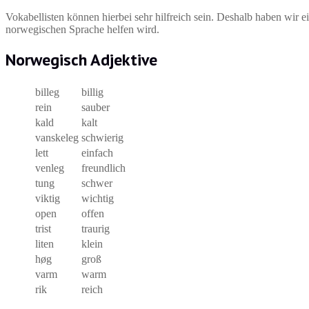
Vokabellisten können hierbei sehr hilfreich sein. Deshalb haben wir 
norwegischen Sprache helfen wird.
Norwegisch Adjektive
billeg
billig
rein
sauber
kald
kalt
vanskeleg
schwierig
lett
einfach
venleg
freundlich
tung
schwer
viktig
wichtig
open
offen
trist
traurig
liten
klein
høg
groß
varm
warm
rik
reich