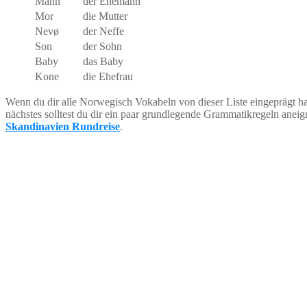
Mann
der Ehemann
Mor
die Mutter
Nevø
der Neffe
Son
der Sohn
Baby
das Baby
Kone
die Ehefrau
Wenn du dir alle Norwegisch Vokabeln von dieser Liste eingeprägt has
nächstes solltest du dir ein paar grundlegende Grammatikregeln aneig
Skandinavien Rundreise
.