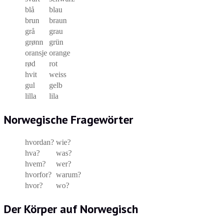
blå
blau
brun
braun
grå
grau
grønn
grün
oransje
orange
rød
rot
hvit
weiss
gul
gelb
lilla
lila
Norwegische Fragewörter
hvordan?
wie?
hva?
was?
hvem?
wer?
hvorfor?
warum?
hvor?
wo?
Der Körper auf Norwegisch