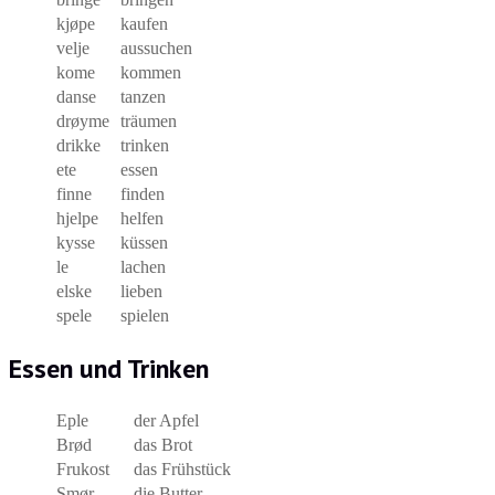
kjøpe
kaufen
velje
aussuchen
kome
kommen
danse
tanzen
drøyme
träumen
drikke
trinken
ete
essen
finne
finden
hjelpe
helfen
kysse
küssen
le
lachen
elske
lieben
spele
spielen
Essen und Trinken
Eple
der Apfel
Brød
das Brot
Frukost
das Frühstück
Smør
die Butter