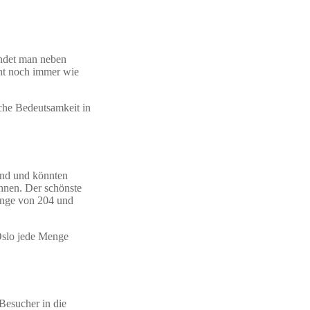
indet man neben
eht noch immer wie
sche Bedeutsamkeit in
and und könnten
hnen. Der schönste
Länge von 204 und
 Oslo jede Menge
Besucher in die