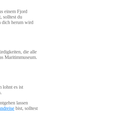
us einem Fjord
 solltest du
m dich herum wird
rdigkeiten, die alle
das Maritimmuseum.
lohnt es ist
.
entgehen lassen
ndreise
bist, solltest