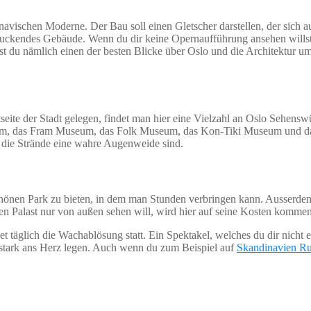
avischen Moderne. Der Bau soll einen Gletscher darstellen, der sich a
ndruckendes Gebäude. Wenn du dir keine Opernaufführung ansehen willst,
 du nämlich einen der besten Blicke über Oslo und die Architektur u
seite der Stadt gelegen, findet man hier eine Vielzahl an Oslo Sehenswü
seum, das Fram Museum, das Folk Museum, das Kon-Tiki Museum und 
die Strände eine wahre Augenweide sind.
önen Park zu bieten, in dem man Stunden verbringen kann. Ausserdem 
en Palast nur von außen sehen will, wird hier auf seine Kosten kommen
t täglich die Wachablösung statt. Ein Spektakel, welches du dir nicht 
nz stark ans Herz legen. Auch wenn du zum Beispiel auf
Skandinavien Ru