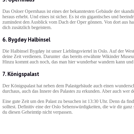
Das Osloer Opernhaus ist eines der bekanntesten Gebäude der skandin
heraus erhebt. Und eines ist sicher. Es ist ein gigantisches und beei
zumindest den Ausblick vom Dach der Oper gönnen. Von dort aus hast
dich zusätzlich begeistern.
6. Bygdøy Halbinsel
Die Halbinsel Bygdøy ist unser Lieblingsviertel in Oslo. Auf der West
deine Zeit verdienen. Darunter das bereits erwähnte Wikinder Mu
Hinzu kommt auch noch, das man hier wunderbar wandern kann und 
7. Königspalast
Der Königspalast hat neben dem Palastgebäude auch einen wundersch
durchaus, auch das Innere des Palastes zu erkunden. Aber auch wer d
Eine gute Zeit um den Palast zu besuchen ist 13:30 Uhr. Denn da finde
solltest. Definitiv eine der Oslo Sehenswürdigkeiten, die wir dir ga
du diesen Geheimtip nicht verpassen.