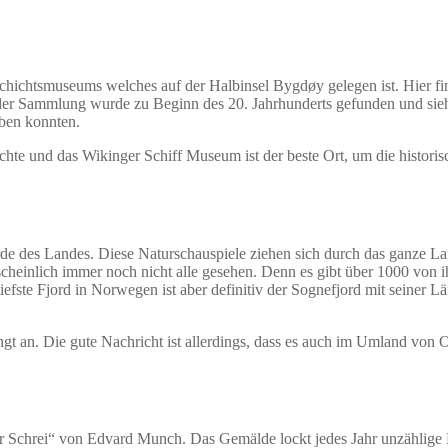
schichtsmuseums welches auf der Halbinsel Bygdøy gelegen ist. Hier f
z der Sammlung wurde zu Beginn des 20. Jahrhunderts gefunden und si
aben konnten.
chte und das Wikinger Schiff Museum ist der beste Ort, um die histori
orde des Landes. Diese Naturschauspiele ziehen sich durch das ganze L
heinlich immer noch nicht alle gesehen. Denn es gibt über 1000 von i
tiefste Fjord in Norwegen ist aber definitiv der Sognefjord mit seiner 
ngt an. Die gute Nachricht ist allerdings, dass es auch im Umland von
Der Schrei“ von Edvard Munch. Das Gemälde lockt jedes Jahr unzählige 