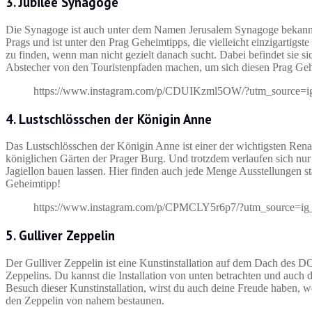
3. Jubilee Synagoge
Die Synagoge ist auch unter dem Namen Jerusalem Synagoge bekannt, 
Prags und ist unter den Prag Geheimtipps, die vielleicht einzigartigs
zu finden, wenn man nicht gezielt danach sucht. Dabei befindet sie s
Abstecher von den Touristenpfaden machen, um sich diesen Prag Ge
https://www.instagram.com/p/CDUIKzml5OW/?utm_source=i
4. Lustschlösschen der Königin Anne
Das Lustschlösschen der Königin Anne ist einer der wichtigsten Re
königlichen Gärten der Prager Burg. Und trotzdem verlaufen sich nur 
Jagiellon bauen lassen. Hier finden auch jede Menge Ausstellungen sta
Geheimtipp!
https://www.instagram.com/p/CPMCLY5r6p7/?utm_source=ig
5. Gulliver Zeppelin
Der Gulliver Zeppelin ist eine Kunstinstallation auf dem Dach des D
Zeppelins. Du kannst die Installation von unten betrachten und auch
Besuch dieser Kunstinstallation, wirst du auch deine Freude haben, w
den Zeppelin von nahem bestaunen.