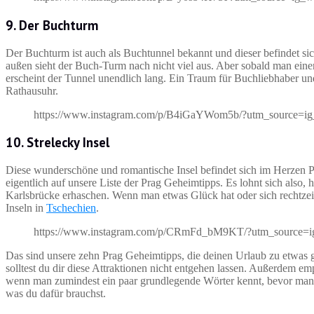
9. Der Buchturm
Der Buchturm ist auch als Buchtunnel bekannt und dieser befindet sich
außen sieht der Buch-Turm nach nicht viel aus. Aber sobald man einen 
erscheint der Tunnel unendlich lang. Ein Traum für Buchliebhaber un
Rathausuhr.
https://www.instagram.com/p/B4iGaYWom5b/?utm_source=i
10. Strelecky Insel
Diese wunderschöne und romantische Insel befindet sich im Herzen Pr
eigentlich auf unsere Liste der Prag Geheimtipps. Es lohnt sich also,
Karlsbrücke erhaschen. Wenn man etwas Glück hat oder sich rechtzeiti
Inseln in
Tschechien
.
https://www.instagram.com/p/CRmFd_bM9KT/?utm_source=i
Das sind unsere zehn Prag Geheimtipps, die deinen Urlaub zu etwa
solltest du dir diese Attraktionen nicht entgehen lassen. Außerdem e
wenn man zumindest ein paar grundlegende Wörter kennt, bevor man i
was du dafür brauchst.