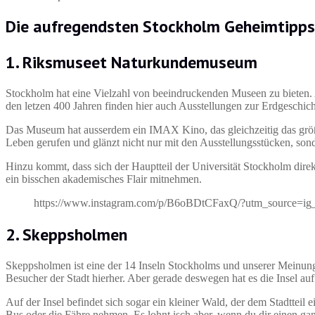
Die aufregendsten Stockholm Geheimtipps
1. Riksmuseet Naturkundemuseum
Stockholm hat eine Vielzahl von beeindruckenden Museen zu bieten.
den letzen 400 Jahren finden hier auch Ausstellungen zur Erdgeschicht
Das Museum hat ausserdem ein IMAX Kino, das gleichzeitig das grö
Leben gerufen und glänzt nicht nur mit den Ausstellungsstücken, son
Hinzu kommt, dass sich der Hauptteil der Universität Stockholm di
ein bisschen akademisches Flair mitnehmen.
https://www.instagram.com/p/B6oBDtCFaxQ/?utm_source=ig
2. Skeppsholmen
Skeppsholmen ist eine der 14 Inseln Stockholms und unserer Meinung
Besucher der Stadt hierher. Aber gerade deswegen hat es die Insel au
Auf der Insel befindet sich sogar ein kleiner Wald, der dem Stadttei
Bus oder die Fähre nehmen. Es lohnt isch aber, wenn du dir einen gan