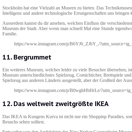
Stockholm hat eine Vielzahl an Museen zu bieten. Das Technikmuseum
Intelligenz und andere technologische Errungenschaften uns bringen 
Ausserdem kannst du dir ansehen, welchen Einfluss die verschiedenste
Museum der Stadt. Aber wenn man schnell Mal eine Stunde irgendwo 
Familie.
https://www.instagram.com/p/B6YJ0_ZJbY_/?utm_source=ig
11. Bergrummet
Ein weiteres Museum, welches leider zu viele Besucher übersehen, i
Museum unterschiedlichstes Spielzeug, Comicbücher, Brettspiele und 
Spielzeug aus anderen Ländern ausgestellt, aber der Großteil der Au
https://www.instagram.com/p/B0wghHbHrLe/?utm_source=ig
12. Das weltweit zweitgrößte IKEA
Das IKEA in Kungens Kurva ist nicht nur ein Shoppinp Paradies, sond
Besuchs sehen solltest.
Entworfen von den Architekten des New Yorker Guggenheim Museums u