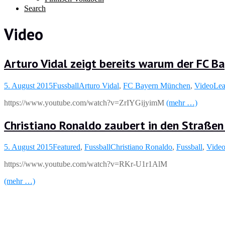
Search
Video
Arturo Vidal zeigt bereits warum der FC B
5. August 2015
Fussball
Arturo Vidal
,
FC Bayern München
,
Video
Lea
https://www.youtube.com/watch?v=ZrIYGijyimM
(mehr …)
Christiano Ronaldo zaubert in den Straßen
5. August 2015
Featured
,
Fussball
Christiano Ronaldo
,
Fussball
,
Vide
https://www.youtube.com/watch?v=RKr-U1r1AlM
(mehr …)