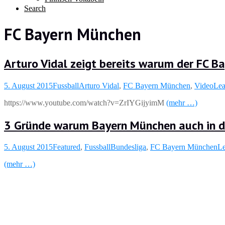
Search
FC Bayern München
Arturo Vidal zeigt bereits warum der FC B
5. August 2015
Fussball
Arturo Vidal
,
FC Bayern München
,
Video
Lea
https://www.youtube.com/watch?v=ZrIYGijyimM
(mehr …)
3 Gründe warum Bayern München auch in de
5. August 2015
Featured
,
Fussball
Bundesliga
,
FC Bayern München
Le
(mehr …)