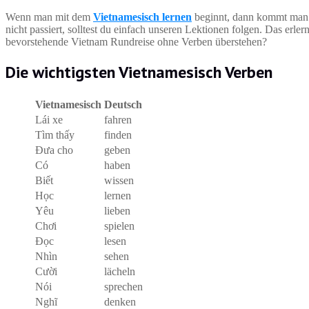
Wenn man mit dem
Vietnamesisch lernen
beginnt, dann kommt man s
nicht passiert, solltest du einfach unseren Lektionen folgen. Das erler
bevorstehende Vietnam Rundreise ohne Verben überstehen?
Die wichtigsten Vietnamesisch Verben
Vietnamesisch
Deutsch
Lái xe
fahren
Tìm thấy
finden
Đưa cho
geben
Có
haben
Biết
wissen
Học
lernen
Yêu
lieben
Chơi
spielen
Đọc
lesen
Nhìn
sehen
Cười
lächeln
Nói
sprechen
Nghĩ
denken