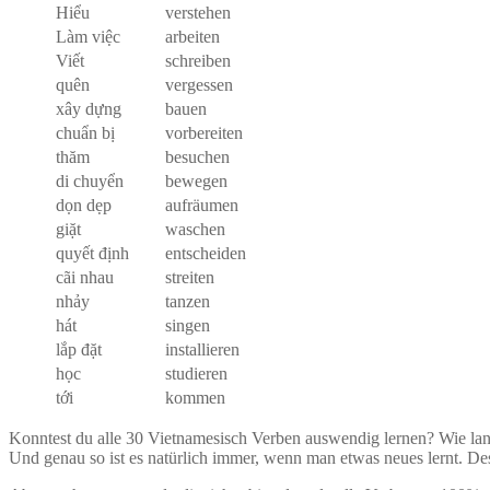
Hiểu
verstehen
Làm
việc
arbeiten
Viết
schreiben
quên
vergessen
xây
dựng
bauen
chuẩn bị
vorbereiten
thăm
besuchen
di chuyển
bewegen
dọn dẹp
aufräumen
giặt
waschen
quyết định
entscheiden
cãi nhau
streiten
nhảy
tanzen
hát
singen
lắp đặt
installieren
học
studieren
tới
kommen
Konntest du alle 30 Vietnamesisch Verben auswendig lernen? Wie lange
Und genau so ist es natürlich immer, wenn man etwas neues lernt. Des